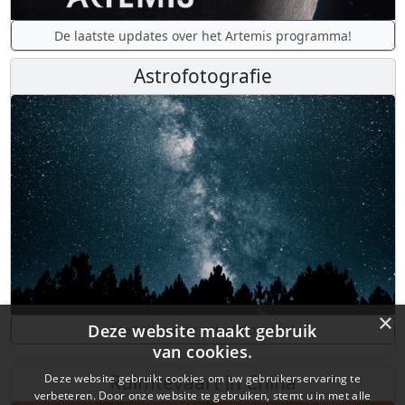
De laatste updates over het Artemis programma!
Astrofotografie
×
Deze website maakt gebruik
Leer alles over astrofotografie!
van cookies.
Ruimtevaart in China
Deze website gebruikt cookies om uw gebruikerservaring te
verbeteren. Door onze website te gebruiken, stemt u in met alle