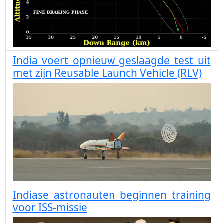
India voert opnieuw geslaagde test uit
met zijn Reusable Launch Vehicle (RLV)
Indiase astronauten beginnen training
voor ISS-missie