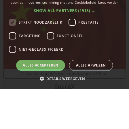
cookies in overeenstemming met ons Cookiebeleid.
Lees verder
SHOW ALL PARTNERS
(1913) →
STRIKT NOODZAKELIJK
PRESTATIE
TARGETING
FUNCTIONEEL
NIET-GECLASSIFICEERD
ALLES ACCEPTEREN
ALLES AFWIJZEN
De laatste updates over ruimtevaart in China!
DETAILS WEERGEVEN
SpaceX
Strikt noodzakelijk
Prestatie
Targeting
Functioneel
Niet-geclassificeerd
Strikt noodzakelijke cookies maken de kernfunctionaliteiten van de
website mogelijk, zoals gebruikersaanmelding en accountbeheer. De