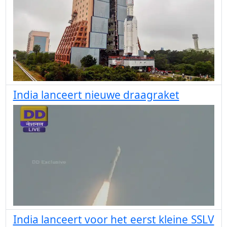
India lanceert nieuwe draagraket
India lanceert voor het eerst kleine SSLV