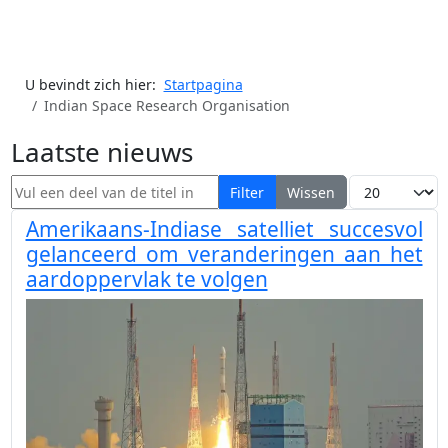
U bevindt zich hier:
Startpagina
Indian Space Research Organisation
Laatste nieuws
Vul een deel van de titel in
Toon #
Filter
Wissen
Amerikaans-Indiase satelliet succesvol
gelanceerd om veranderingen aan het
aardoppervlak te volgen