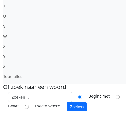
T
U
V
W
X
Y
Z
Toon alles
Of zoek naar een woord
Begint met
Bevat
Exacte woord