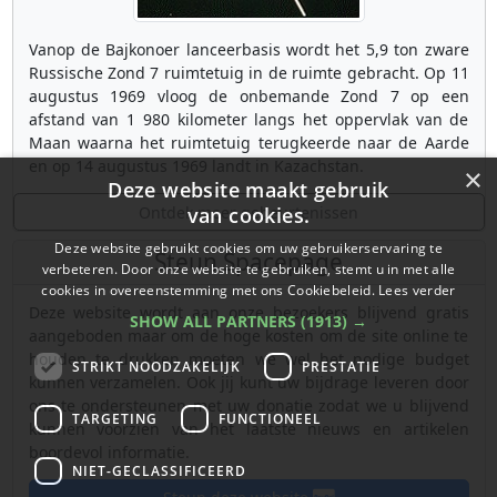
Vanop de Bajkonoer lanceerbasis wordt het 5,9 ton zware
Russische Zond 7 ruimtetuig in de ruimte gebracht. Op 11
augustus 1969 vloog de onbemande Zond 7 op een
afstand van 1 980 kilometer langs het oppervlak van de
Maan waarna het ruimtetuig terugkeerde naar de Aarde
en op 14 augustus 1969 landt in Kazachstan.
×
Deze website maakt gebruik
Ontdek meer gebeurtenissen
van cookies.
Deze website gebruikt cookies om uw gebruikerservaring te
Steun Spacepage
verbeteren. Door onze website te gebruiken, stemt u in met alle
cookies in overeenstemming met ons Cookiebeleid.
Lees verder
Deze website wordt aan onze bezoekers blijvend gratis
SHOW ALL PARTNERS
(1913) →
aangeboden maar om de hoge kosten om de site online te
houden te drukken moeten we wel het nodige budget
STRIKT NOODZAKELIJK
PRESTATIE
kunnen verzamelen. Ook jij kunt uw bijdrage leveren door
ons te ondersteunen met uw donatie zodat we u blijvend
TARGETING
FUNCTIONEEL
kunnen voorzien van het laatste nieuws en artikelen
boordevol informatie.
NIET-GECLASSIFICEERD