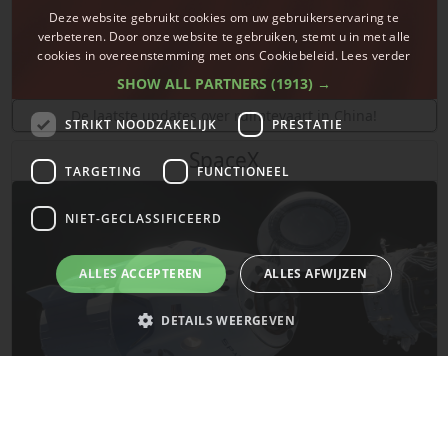
Deze website gebruikt cookies om uw gebruikerservaring te
verbeteren. Door onze website te gebruiken, stemt u in met alle
cookies in overeenstemming met ons Cookiebeleid.
Lees verder
SHOW ALL PARTNERS
(1913) →
De laatste updates over ruimtevaart in China!
STRIKT NOODZAKELIJK
PRESTATIE
SpaceX
TARGETING
FUNCTIONEEL
NIET-GECLASSIFICEERD
ALLES ACCEPTEREN
ALLES AFWIJZEN
DETAILS WEERGEVEN
Strikt noodzakelijk
Prestatie
Targeting
Functioneel
Niet-geclassificeerd
De laatste updates van SpaceX!