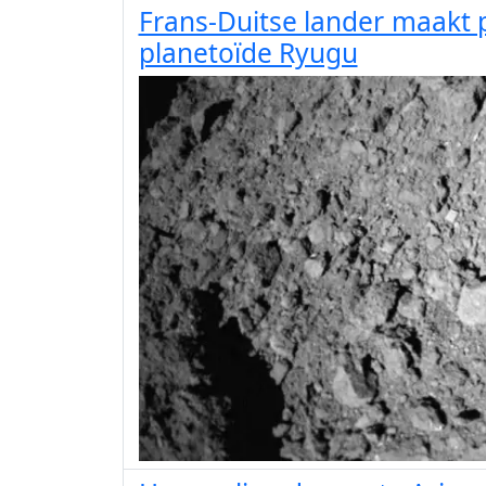
Frans-Duitse lander maakt p
planetoïde Ryugu