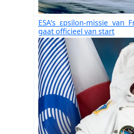
ESA's εpsilon-missie van 
gaat officieel van start