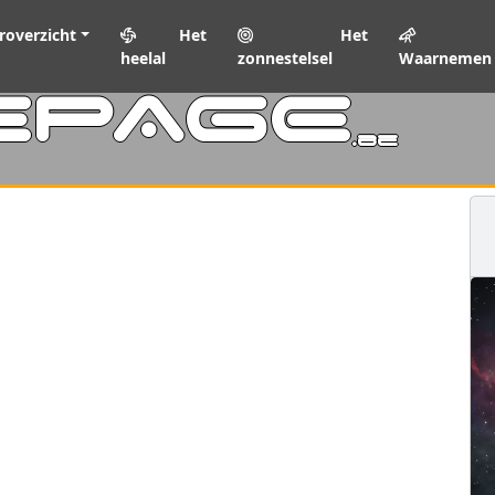
roverzicht
Het
Het
heelal
zonnestelsel
Waarnemen
EPAGE
.be