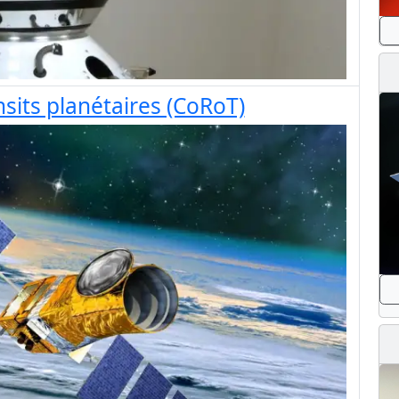
sits planétaires (CoRoT)