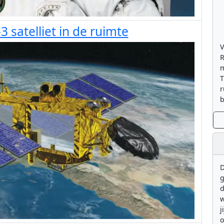
3 satelliet in de ruimte
V
R
m
T
r
b
D
g
d
w
j