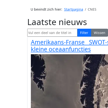
U bevindt zich hier:
Startpagina
CNES
Laatste nieuws
Vul een deel van de titel in
Filter
Wissen
Amerikaans-Franse SWOT-s
kleine oceaanfuncties