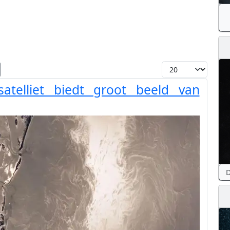
Toon #
atelliet biedt groot beeld van
D