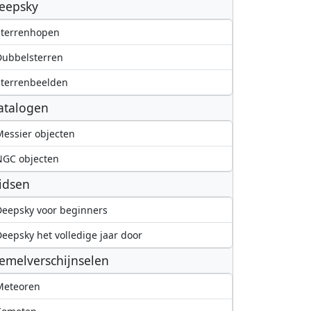
eepsky
Sterrenhopen
Dubbelsterren
terrenbeelden
atalogen
essier objecten
NGC objecten
idsen
eepsky voor beginners
eepsky het volledige jaar door
emelverschijnselen
Meteoren