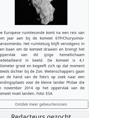
e Europese ruimtesonde komt na een reis van
ien jaar aan bij de komeet 67P/Churyumov-
erasimenko. Het ruimtetuig blijft vervolgens in
en baan om de komeet draaien en brengt het
oppervlak van dit ijzige hemellichaam
edetailleerd in beeld. De komeet is 4,1
ilometer groot en begeeft zich op dat moment
teeds dichter bij de Zon. Wetenschappers gaan
an de hand van de foto's op zoek naar een
andingsplaats voor de kleine lander Philae die
n november 2014 op het oppervlak van de
omeet moet landen. Foto: ESA
Ontdek meer gebeurtenissen
Redacteurs gezocht