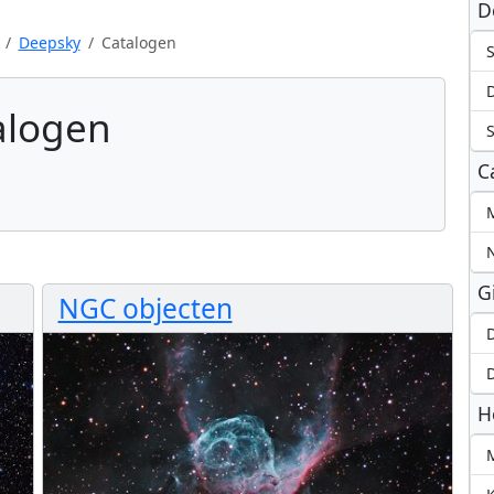
D
Deepsky
Catalogen
alogen
S
C
M
G
NGC objecten
D
D
H