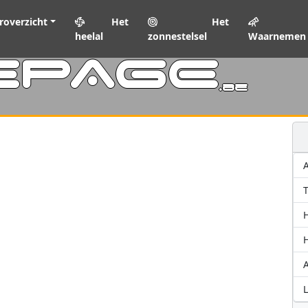
roverzicht
Het
Het
heelal
zonnestelsel
Waarnemen
EPAGE
.be
T
A
L