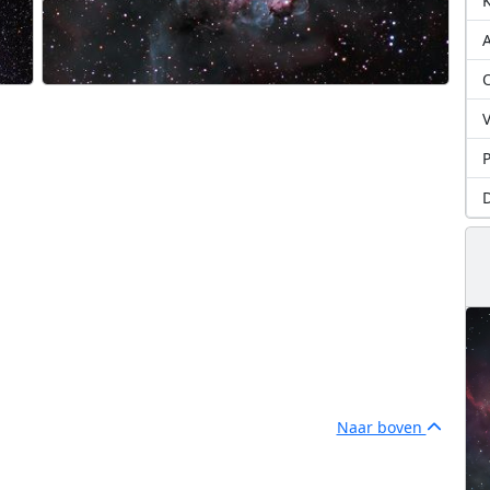
A
O
V
P
D
Naar boven