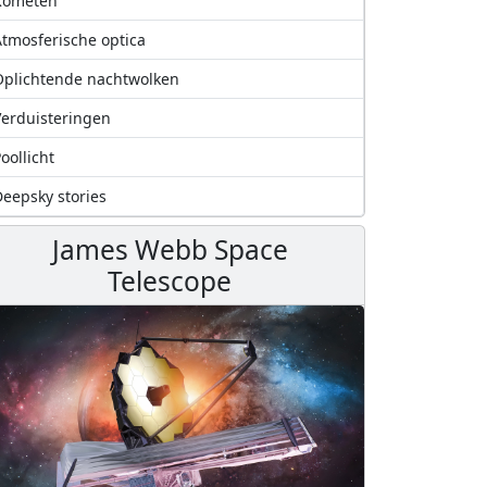
Kometen
tmosferische optica
plichtende nachtwolken
erduisteringen
oollicht
eepsky stories
James Webb Space
Telescope