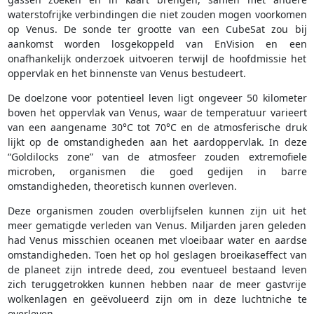
waterstofrijke verbindingen die niet zouden mogen voorkomen
op Venus. De sonde ter grootte van een CubeSat zou bij
aankomst worden losgekoppeld van EnVision en een
onafhankelijk onderzoek uitvoeren terwijl de hoofdmissie het
oppervlak en het binnenste van Venus bestudeert.
De doelzone voor potentieel leven ligt ongeveer 50 kilometer
boven het oppervlak van Venus, waar de temperatuur varieert
van een aangename 30°C tot 70°C en de atmosferische druk
lijkt op de omstandigheden aan het aardoppervlak. In deze
“Goldilocks zone” van de atmosfeer zouden extremofiele
microben, organismen die goed gedijen in barre
omstandigheden, theoretisch kunnen overleven.
Deze organismen zouden overblijfselen kunnen zijn uit het
meer gematigde verleden van Venus. Miljarden jaren geleden
had Venus misschien oceanen met vloeibaar water en aardse
omstandigheden. Toen het op hol geslagen broeikaseffect van
de planeet zijn intrede deed, zou eventueel bestaand leven
zich teruggetrokken kunnen hebben naar de meer gastvrije
wolkenlagen en geëvolueerd zijn om in deze luchtniche te
overleven.