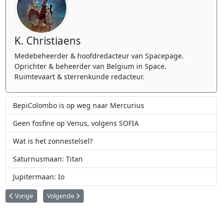
K. Christiaens
Medebeheerder & hoofdredacteur van Spacepage.
Oprichter & beheerder van Belgium in Space.
Ruimtevaart & sterrenkunde redacteur.
BepiColombo is op weg naar Mercurius
Geen fosfine op Venus, volgens SOFIA
Wat is het zonnestelsel?
Saturnusmaan: Titan
Jupitermaan: Io
Vorig artikel: Over een jaar bereikt de BepiColombo ruimtesonde Mercuriu
Volgende artikel: NASA-onderzoek onthult verrassing over de
Vorige
Volgende