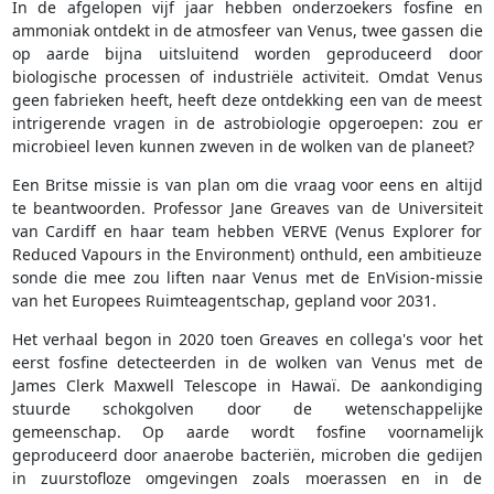
In de afgelopen vijf jaar hebben onderzoekers fosfine en
ammoniak ontdekt in de atmosfeer van Venus, twee gassen die
op aarde bijna uitsluitend worden geproduceerd door
biologische processen of industriële activiteit. Omdat Venus
geen fabrieken heeft, heeft deze ontdekking een van de meest
intrigerende vragen in de astrobiologie opgeroepen: zou er
microbieel leven kunnen zweven in de wolken van de planeet?
Een Britse missie is van plan om die vraag voor eens en altijd
te beantwoorden. Professor Jane Greaves van de Universiteit
van Cardiff en haar team hebben VERVE (Venus Explorer for
Reduced Vapours in the Environment) onthuld, een ambitieuze
sonde die mee zou liften naar Venus met de EnVision-missie
van het Europees Ruimteagentschap, gepland voor 2031.
Het verhaal begon in 2020 toen Greaves en collega's voor het
eerst fosfine detecteerden in de wolken van Venus met de
James Clerk Maxwell Telescope in Hawaï. De aankondiging
stuurde schokgolven door de wetenschappelijke
gemeenschap. Op aarde wordt fosfine voornamelijk
geproduceerd door anaerobe bacteriën, microben die gedijen
in zuurstofloze omgevingen zoals moerassen en in de