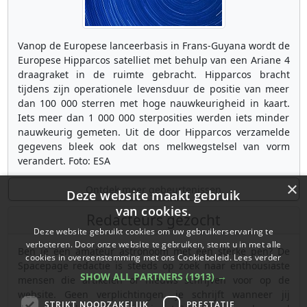
Vanop de Europese lanceerbasis in Frans-Guyana wordt de
Europese Hipparcos satelliet met behulp van een Ariane 4
draagraket in de ruimte gebracht. Hipparcos bracht
tijdens zijn operationele levensduur de positie van meer
dan 100 000 sterren met hoge nauwkeurigheid in kaart.
Iets meer dan 1 000 000 sterposities werden iets minder
nauwkeurig gemeten. Uit de door Hipparcos verzamelde
gegevens bleek ook dat ons melkwegstelsel van vorm
verandert. Foto: ESA
×
Ontdek meer gebeurtenissen
Deze website maakt gebruik
van cookies.
Redacteurs gezocht
Deze website gebruikt cookies om uw gebruikerservaring te
verbeteren. Door onze website te gebruiken, stemt u in met alle
Ben je een amateur astronoom met een sterke pen? De
cookies in overeenstemming met ons Cookiebeleid.
Lees verder
Spacepage redactie is steeds op zoek naar enthousiaste
SHOW ALL PARTNERS
(1913) →
mensen die artikelen of nieuws schrijven voor op de
website. Geen verplichtingen, je schrijft wanneer jij
STRIKT NOODZAKELIJK
PRESTATIE