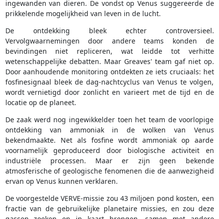
ingewanden van dieren. De vondst op Venus suggereerde de
prikkelende mogelijkheid van leven in de lucht.
De ontdekking bleek echter controversieel.
Vervolgwaarnemingen door andere teams konden de
bevindingen niet repliceren, wat leidde tot verhitte
wetenschappelijke debatten. Maar Greaves' team gaf niet op.
Door aanhoudende monitoring ontdekten ze iets cruciaals: het
fosfinesignaal bleek de dag-nachtcyclus van Venus te volgen,
wordt vernietigd door zonlicht en varieert met de tijd en de
locatie op de planeet.
De zaak werd nog ingewikkelder toen het team de voorlopige
ontdekking van ammoniak in de wolken van Venus
bekendmaakte. Net als fosfine wordt ammoniak op aarde
voornamelijk geproduceerd door biologische activiteit en
industriële processen. Maar er zijn geen bekende
atmosferische of geologische fenomenen die de aanwezigheid
ervan op Venus kunnen verklaren.
De voorgestelde VERVE-missie zou 43 miljoen pond kosten, een
fractie van de gebruikelijke planetaire missies, en zou deze
gassen zoeken en in kaart brengen, samen met andere