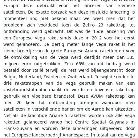
Europa deze gebruikt voor het lanceren van kleinere
satellieten. De exacte oorzaak van deze mislukte lancering is
momenteel nog niet bekend maar wel weet men dat het
probleem zich voordeed toen de Zefiro 23 rakettrap tot
ontbranding werd gebracht. Dit was de 15de lancering van
een Europese Vega raket sinds deze in 2012 voor het eerst
werd gelanceerd. De dertig meter lange Vega raket is het
kleine broertje van de grote Europese Ariane raketten en voor
de ontwikkeling van de Vega werd destijds meer dan 335
miljoen euro uitgetrokken. Zo'n 65% van dit bedrag werd
betaald door Italië terwijl de rest werd bijeengebracht door
België, Nederland, Zweden en Zwitserland. Terwijl de onderste
drie rakettrappen van de Vega gebruik maken van een
vastebrandstofmotor maakt de vierde en bovenste rakettrap
gebruik van vloeibare brandstof. Deze AVUM rakettrap kan
men 20 keer tot ontbranding brengen waardoor men
satellieten in verschillende banen om de Aarde kan uitzetten.
Net als de krachtige Ariane 5 raketten worden ook alle Vega
raketten gelanceerd vanop het Centre Spatial Guyanais in
Frans-Guyana en worden deze lanceringen uitgevoerd door
het Europese lanceerbedrijf Arianespace. In totaal kan de Vega