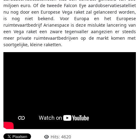
miljoen euro. Of de tweede Falcon Eye aardobservatiesatelliet
nu nog door een Europese Vega raket zal gelanceerd worden,
is nog niet bekend. Voor Europa en het Europese
ruimtevaartbedrijf Arianespace is deze mislukte lancering van
een Vega raket een zware tegenvaller aangezien er steeds
meer private ruimtevaartbedrijven op de markt komen met
soortgelijke, kleine raketten.
Hits: 4620