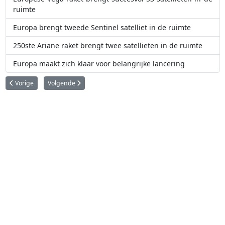
ruimte
Europa brengt tweede Sentinel satelliet in de ruimte
250ste Ariane raket brengt twee satellieten in de ruimte
Europa maakt zich klaar voor belangrijke lancering
Vorig artikel: Rusland lanceert ambitieuze Spektr-RG ruimtetelescoop
Volgende artikel: NASA voert succesvolle Orion abort-test uit
Vorige
Volgende