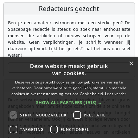
Redacteurs gezocht
Ben je een amateur astronoom met een sterke pen? De
Spacepage redactie is steeds op zoek naar enthousiaste
mensen die artikelen of nieuws schrijven voor op de
website. Geen verplichtingen, je schrijft wanneer jij
daarvoor tijd vind. Lijkt het je iets? laat het ons dan snel
weten!
×
Deze website maakt gebruik
Wordt medewerker
van cookies.
Deze website gebruikt cookies om uw gebruikerservaring te
Steun Spacepage
verbeteren. Door onze website te gebruiken, stemt u in met alle
cookies in overeenstemming met ons Cookiebeleid.
Lees verder
Deze website wordt aan onze bezoekers blijvend gratis
SHOW ALL PARTNERS
(1913) →
aangeboden maar om de hoge kosten om de site online te
houden te drukken moeten we wel het nodige budget
STRIKT NOODZAKELIJK
PRESTATIE
kunnen verzamelen. Ook jij kunt uw bijdrage leveren door
ons te ondersteunen met uw donatie zodat we u blijvend
TARGETING
FUNCTIONEEL
kunnen voorzien van het laatste nieuws en artikelen