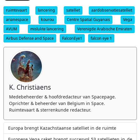
ruimtevaart
lancering
satelliet
aardobservatiesatelliet
arianespace
kourou
Centre Spatial Guyanais
Vega
AVUM
mislukte lancering
Verenigde Arabische Emiraten
Airbus Defense and Space
FalconEye1
falcon eye 1
K. Christiaens
Medebeheerder & hoofdredacteur van Spacepage.
Oprichter & beheerder van Belgium in Space.
Ruimtevaart & sterrenkunde redacteur.
Europa brengt Kazachstaanse satelliet in de ruimte
Europese Vega raket brengt succesvol 53 satellieten in de