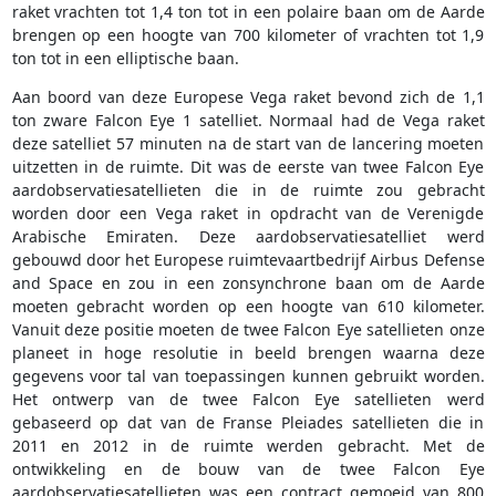
raket vrachten tot 1,4 ton tot in een polaire baan om de Aarde
brengen op een hoogte van 700 kilometer of vrachten tot 1,9
ton tot in een elliptische baan.
Aan boord van deze Europese Vega raket bevond zich de 1,1
ton zware Falcon Eye 1 satelliet. Normaal had de Vega raket
deze satelliet 57 minuten na de start van de lancering moeten
uitzetten in de ruimte. Dit was de eerste van twee Falcon Eye
aardobservatiesatellieten die in de ruimte zou gebracht
worden door een Vega raket in opdracht van de Verenigde
Arabische Emiraten. Deze aardobservatiesatelliet werd
gebouwd door het Europese ruimtevaartbedrijf Airbus Defense
and Space en zou in een zonsynchrone baan om de Aarde
moeten gebracht worden op een hoogte van 610 kilometer.
Vanuit deze positie moeten de twee Falcon Eye satellieten onze
planeet in hoge resolutie in beeld brengen waarna deze
gegevens voor tal van toepassingen kunnen gebruikt worden.
Het ontwerp van de twee Falcon Eye satellieten werd
gebaseerd op dat van de Franse Pleiades satellieten die in
2011 en 2012 in de ruimte werden gebracht. Met de
ontwikkeling en de bouw van de twee Falcon Eye
aardobservatiesatellieten was een contract gemoeid van 800