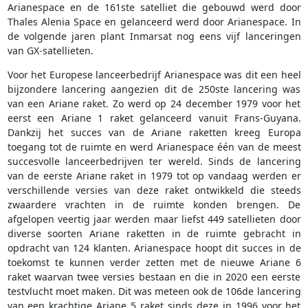
Arianespace en de 161ste satelliet die gebouwd werd door
Thales Alenia Space en gelanceerd werd door Arianespace. In
de volgende jaren plant Inmarsat nog eens vijf lanceringen
van GX-satellieten.
Voor het Europese lanceerbedrijf Arianespace was dit een heel
bijzondere lancering aangezien dit de 250ste lancering was
van een Ariane raket. Zo werd op 24 december 1979 voor het
eerst een Ariane 1 raket gelanceerd vanuit Frans-Guyana.
Dankzij het succes van de Ariane raketten kreeg Europa
toegang tot de ruimte en werd Arianespace één van de meest
succesvolle lanceerbedrijven ter wereld. Sinds de lancering
van de eerste Ariane raket in 1979 tot op vandaag werden er
verschillende versies van deze raket ontwikkeld die steeds
zwaardere vrachten in de ruimte konden brengen. De
afgelopen veertig jaar werden maar liefst 449 satellieten door
diverse soorten Ariane raketten in de ruimte gebracht in
opdracht van 124 klanten. Arianespace hoopt dit succes in de
toekomst te kunnen verder zetten met de nieuwe Ariane 6
raket waarvan twee versies bestaan en die in 2020 een eerste
testvlucht moet maken. Dit was meteen ook de 106de lancering
van een krachtige Ariane 5 raket sinds deze in 1996 voor het