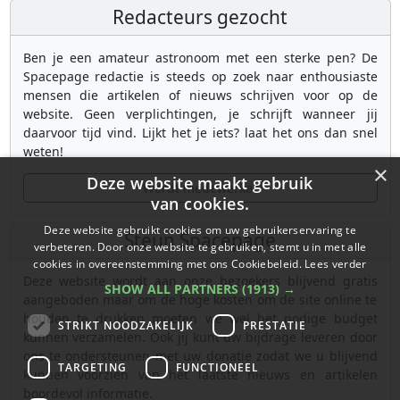
Redacteurs gezocht
Ben je een amateur astronoom met een sterke pen? De
Spacepage redactie is steeds op zoek naar enthousiaste
mensen die artikelen of nieuws schrijven voor op de
website. Geen verplichtingen, je schrijft wanneer jij
daarvoor tijd vind. Lijkt het je iets? laat het ons dan snel
weten!
×
Deze website maakt gebruik
Wordt medewerker
van cookies.
Deze website gebruikt cookies om uw gebruikerservaring te
Steun Spacepage
verbeteren. Door onze website te gebruiken, stemt u in met alle
cookies in overeenstemming met ons Cookiebeleid.
Lees verder
Deze website wordt aan onze bezoekers blijvend gratis
SHOW ALL PARTNERS
(1913) →
aangeboden maar om de hoge kosten om de site online te
houden te drukken moeten we wel het nodige budget
STRIKT NOODZAKELIJK
PRESTATIE
kunnen verzamelen. Ook jij kunt uw bijdrage leveren door
ons te ondersteunen met uw donatie zodat we u blijvend
TARGETING
FUNCTIONEEL
kunnen voorzien van het laatste nieuws en artikelen
boordevol informatie.