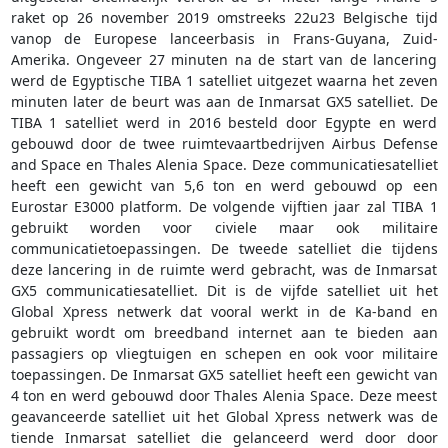
raket op 26 november 2019 omstreeks 22u23 Belgische tijd
vanop de Europese lanceerbasis in Frans-Guyana, Zuid-
Amerika. Ongeveer 27 minuten na de start van de lancering
werd de Egyptische TIBA 1 satelliet uitgezet waarna het zeven
minuten later de beurt was aan de Inmarsat GX5 satelliet. De
TIBA 1 satelliet werd in 2016 besteld door Egypte en werd
gebouwd door de twee ruimtevaartbedrijven Airbus Defense
and Space en Thales Alenia Space. Deze communicatiesatelliet
heeft een gewicht van 5,6 ton en werd gebouwd op een
Eurostar E3000 platform. De volgende vijftien jaar zal TIBA 1
gebruikt worden voor civiele maar ook militaire
communicatietoepassingen. De tweede satelliet die tijdens
deze lancering in de ruimte werd gebracht, was de Inmarsat
GX5 communicatiesatelliet. Dit is de vijfde satelliet uit het
Global Xpress netwerk dat vooral werkt in de Ka-band en
gebruikt wordt om breedband internet aan te bieden aan
passagiers op vliegtuigen en schepen en ook voor militaire
toepassingen. De Inmarsat GX5 satelliet heeft een gewicht van
4 ton en werd gebouwd door Thales Alenia Space. Deze meest
geavanceerde satelliet uit het Global Xpress netwerk was de
tiende Inmarsat satelliet die gelanceerd werd door door