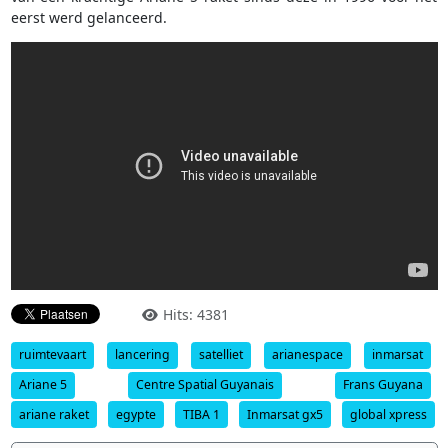
eerst werd gelanceerd.
Hits: 4381
ruimtevaart
lancering
satelliet
arianespace
inmarsat
Ariane 5
Centre Spatial Guyanais
Frans Guyana
ariane raket
egypte
TIBA 1
Inmarsat gx5
global xpress