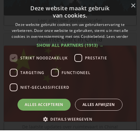
×
Deze website maakt gebruik
van cookies.
Leer alles over astrofotografie!
Deze website gebruikt cookies om uw gebruikerservaring te
verbeteren. Door onze website te gebruiken, stemt u in met alle
cookies in overeenstemming met ons Cookiebeleid.
Lees verder
Ruimtevaart in China
SHOW ALL PARTNERS
(1913) →
STRIKT NOODZAKELIJK
PRESTATIE
TARGETING
FUNCTIONEEL
NIET-GECLASSIFICEERD
ALLES ACCEPTEREN
ALLES AFWIJZEN
DETAILS WEERGEVEN
De laatste updates over ruimtevaart in China!