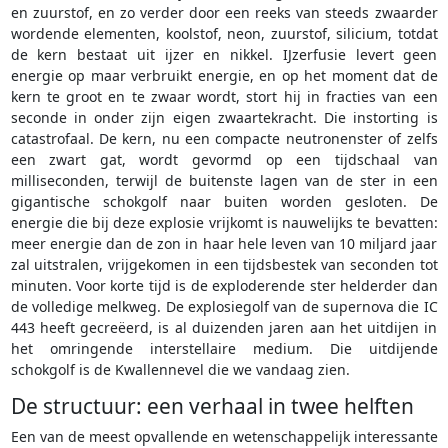
en zuurstof, en zo verder door een reeks van steeds zwaarder
wordende elementen, koolstof, neon, zuurstof, silicium, totdat
de kern bestaat uit ijzer en nikkel. IJzerfusie levert geen
energie op maar verbruikt energie, en op het moment dat de
kern te groot en te zwaar wordt, stort hij in fracties van een
seconde in onder zijn eigen zwaartekracht. Die instorting is
catastrofaal. De kern, nu een compacte neutronenster of zelfs
een zwart gat, wordt gevormd op een tijdschaal van
milliseconden, terwijl de buitenste lagen van de ster in een
gigantische schokgolf naar buiten worden gesloten. De
energie die bij deze explosie vrijkomt is nauwelijks te bevatten:
meer energie dan de zon in haar hele leven van 10 miljard jaar
zal uitstralen, vrijgekomen in een tijdsbestek van seconden tot
minuten. Voor korte tijd is de exploderende ster helderder dan
de volledige melkweg. De explosiegolf van de supernova die IC
443 heeft gecreëerd, is al duizenden jaren aan het uitdijen in
het omringende interstellaire medium. Die uitdijende
schokgolf is de Kwallennevel die we vandaag zien.
De structuur: een verhaal in twee helften
Een van de meest opvallende en wetenschappelijk interessante