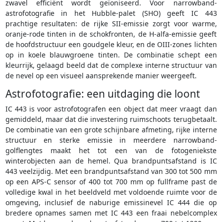
zwavel efficiënt wordt geïoniseerd. Voor narrowband-
astrofotografie in het Hubble-palet (SHO) geeft IC 443
prachtige resultaten: de rijke SII-emissie zorgt voor warme,
oranje-rode tinten in de schokfronten, de H-alfa-emissie geeft
de hoofdstructuur een goudgele kleur, en de OIII-zones lichten
op in koele blauwgroene tinten. De combinatie schept een
kleurrijk, gelaagd beeld dat de complexe interne structuur van
de nevel op een visueel aansprekende manier weergeeft.
Astrofotografie: een uitdaging die loont
IC 443 is voor astrofotografen een object dat meer vraagt dan
gemiddeld, maar dat die investering ruimschoots terugbetaalt.
De combinatie van een grote schijnbare afmeting, rijke interne
structuur en sterke emissie in meerdere narrowband-
golflengtes maakt het tot een van de fotogeniekste
winterobjecten aan de hemel. Qua brandpuntsafstand is IC
443 veelzijdig. Met een brandpuntsafstand van 300 tot 500 mm
op een APS-C sensor of 400 tot 700 mm op fullframe past de
volledige kwal in het beeldveld met voldoende ruimte voor de
omgeving, inclusief de naburige emissinevel IC 444 die op
bredere opnames samen met IC 443 een fraai nebelcomplex