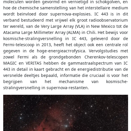
moleculen worden gevormd en vernietigd in schokgolven, en
hoe de chemische samenstelling van het interstellaire medium
wordt beïnvloed door supernova-explosies. IC 443 is in dit
verband bestudeerd met vrijwel elk groot radioobservatorium
ter wereld, van de Very Large Array (VLA) in New Mexico tot de
Atacama Large Millimeter Array (ALMA) in Chili. Het bewijs voor
kosmische-stralingversnelling in IC 443, geleverd door de
Fermi-telescoop in 2013, heeft het object ook een centrale rol
gegeven in de hoge-energieастrofysica. Vervolgstudies met
zowel Fermi als de grondgebonden Cherenkov-telescopen
MAGIC en VERITAS hebben de gammastraalspectrum van IC
443 in detail in kaart gebracht en de energiedistributie van de
versnelde deeltjes bepaald, informatie die cruciaal is voor het
begrijpen van het mechanisme van kosmische-
stralingversnelling in supernova-restanten.