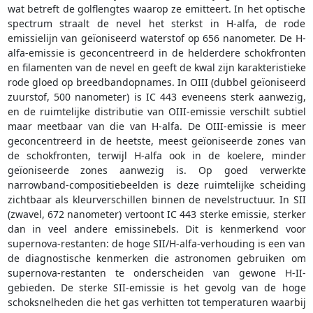
wat betreft de golflengtes waarop ze emitteert. In het optische
spectrum straalt de nevel het sterkst in H-alfa, de rode
emissielijn van geïoniseerd waterstof op 656 nanometer. De H-
alfa-emissie is geconcentreerd in de helderdere schokfronten
en filamenten van de nevel en geeft de kwal zijn karakteristieke
rode gloed op breedbandopnames. In OIII (dubbel geïoniseerd
zuurstof, 500 nanometer) is IC 443 eveneens sterk aanwezig,
en de ruimtelijke distributie van OIII-emissie verschilt subtiel
maar meetbaar van die van H-alfa. De OIII-emissie is meer
geconcentreerd in de heetste, meest geïoniseerde zones van
de schokfronten, terwijl H-alfa ook in de koelere, minder
geïoniseerde zones aanwezig is. Op goed verwerkte
narrowband-compositiebeelden is deze ruimtelijke scheiding
zichtbaar als kleurverschillen binnen de nevelstructuur. In SII
(zwavel, 672 nanometer) vertoont IC 443 sterke emissie, sterker
dan in veel andere emissinebels. Dit is kenmerkend voor
supernova-restanten: de hoge SII/H-alfa-verhouding is een van
de diagnostische kenmerken die astronomen gebruiken om
supernova-restanten te onderscheiden van gewone H-II-
gebieden. De sterke SII-emissie is het gevolg van de hoge
schoksnelheden die het gas verhitten tot temperaturen waarbij