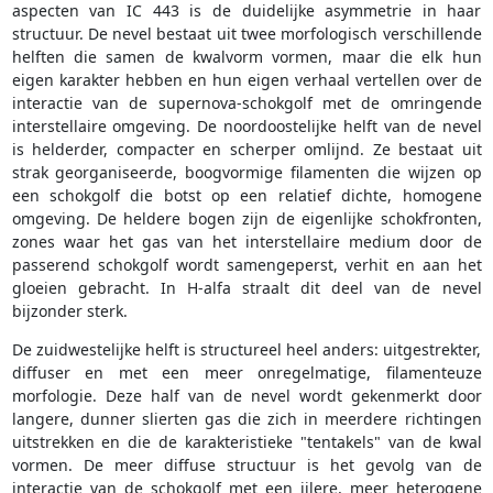
aspecten van IC 443 is de duidelijke asymmetrie in haar
structuur. De nevel bestaat uit twee morfologisch verschillende
helften die samen de kwalvorm vormen, maar die elk hun
eigen karakter hebben en hun eigen verhaal vertellen over de
interactie van de supernova-schokgolf met de omringende
interstellaire omgeving. De noordoostelijke helft van de nevel
is helderder, compacter en scherper omlijnd. Ze bestaat uit
strak georganiseerde, boogvormige filamenten die wijzen op
een schokgolf die botst op een relatief dichte, homogene
omgeving. De heldere bogen zijn de eigenlijke schokfronten,
zones waar het gas van het interstellaire medium door de
passerend schokgolf wordt samengeperst, verhit en aan het
gloeien gebracht. In H-alfa straalt dit deel van de nevel
bijzonder sterk.
De zuidwestelijke helft is structureel heel anders: uitgestrekter,
diffuser en met een meer onregelmatige, filamenteuze
morfologie. Deze half van de nevel wordt gekenmerkt door
langere, dunner slierten gas die zich in meerdere richtingen
uitstrekken en die de karakteristieke "tentakels" van de kwal
vormen. De meer diffuse structuur is het gevolg van de
interactie van de schokgolf met een ijlere, meer heterogene