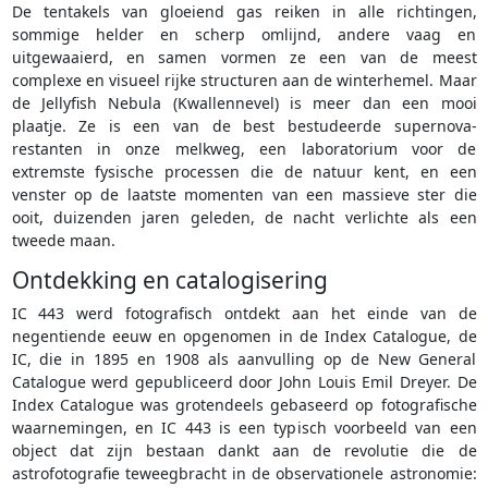
De tentakels van gloeiend gas reiken in alle richtingen,
sommige helder en scherp omlijnd, andere vaag en
uitgewaaierd, en samen vormen ze een van de meest
complexe en visueel rijke structuren aan de winterhemel. Maar
de Jellyfish Nebula (Kwallennevel) is meer dan een mooi
plaatje. Ze is een van de best bestudeerde supernova-
restanten in onze melkweg, een laboratorium voor de
extremste fysische processen die de natuur kent, en een
venster op de laatste momenten van een massieve ster die
ooit, duizenden jaren geleden, de nacht verlichte als een
tweede maan.
Ontdekking en catalogisering
IC 443 werd fotografisch ontdekt aan het einde van de
negentiende eeuw en opgenomen in de Index Catalogue, de
IC, die in 1895 en 1908 als aanvulling op de New General
Catalogue werd gepubliceerd door John Louis Emil Dreyer. De
Index Catalogue was grotendeels gebaseerd op fotografische
waarnemingen, en IC 443 is een typisch voorbeeld van een
object dat zijn bestaan dankt aan de revolutie die de
astrofotografie teweegbracht in de observationele astronomie: