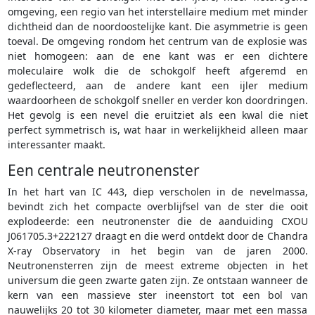
omgeving, een regio van het interstellaire medium met minder
dichtheid dan de noordoostelijke kant. Die asymmetrie is geen
toeval. De omgeving rondom het centrum van de explosie was
niet homogeen: aan de ene kant was er een dichtere
moleculaire wolk die de schokgolf heeft afgeremd en
gedeflecteerd, aan de andere kant een ijler medium
waardoorheen de schokgolf sneller en verder kon doordringen.
Het gevolg is een nevel die eruitziet als een kwal die niet
perfect symmetrisch is, wat haar in werkelijkheid alleen maar
interessanter maakt.
Een centrale neutronenster
In het hart van IC 443, diep verscholen in de nevelmassa,
bevindt zich het compacte overblijfsel van de ster die ooit
explodeerde: een neutronenster die de aanduiding CXOU
J061705.3+222127 draagt en die werd ontdekt door de Chandra
X-ray Observatory in het begin van de jaren 2000.
Neutronensterren zijn de meest extreme objecten in het
universum die geen zwarte gaten zijn. Ze ontstaan wanneer de
kern van een massieve ster ineenstort tot een bol van
nauwelijks 20 tot 30 kilometer diameter, maar met een massa