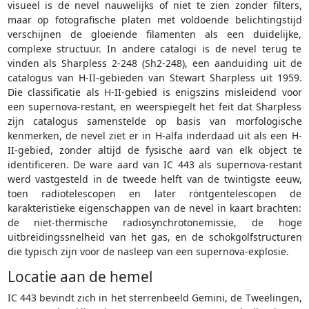
visueel is de nevel nauwelijks of niet te zien zonder filters,
maar op fotografische platen met voldoende belichtingstijd
verschijnen de gloeiende filamenten als een duidelijke,
complexe structuur. In andere catalogi is de nevel terug te
vinden als Sharpless 2-248 (Sh2-248), een aanduiding uit de
catalogus van H-II-gebieden van Stewart Sharpless uit 1959.
Die classificatie als H-II-gebied is enigszins misleidend voor
een supernova-restant, en weerspiegelt het feit dat Sharpless
zijn catalogus samenstelde op basis van morfologische
kenmerken, de nevel ziet er in H-alfa inderdaad uit als een H-
II-gebied, zonder altijd de fysische aard van elk object te
identificeren. De ware aard van IC 443 als supernova-restant
werd vastgesteld in de tweede helft van de twintigste eeuw,
toen radiotelescopen en later röntgentelescopen de
karakteristieke eigenschappen van de nevel in kaart brachten:
de niet-thermische radiosynchrotonemissie, de hoge
uitbreidingssnelheid van het gas, en de schokgolfstructuren
die typisch zijn voor de nasleep van een supernova-explosie.
Locatie aan de hemel
IC 443 bevindt zich in het sterrenbeeld Gemini, de Tweelingen,