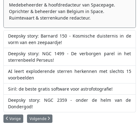
Medebeheerder & hoofdredacteur van Spacepage.
Oprichter & beheerder van Belgium in Space.
Ruimtevaart & sterrenkunde redacteur.
Deepsky story: Barnard 150 - Kosmische duisternis in de
vorm van een zeepaardje!
Deepsky story: NGC 1499 - De verborgen parel in het
sterrenbeeld Perseus!
AI leert exploderende sterren herkennen met slechts 15
voorbeelden
Siril: de beste gratis software voor astrofotografie!
Deepsky story: NGC 2359 - onder de helm van de
Dondergod!
Vorig artikel: Deepsky story: NGC 4565 - Een kosmische naald in het hart 
Volgende artikel: Deepsky story: NGC 7380 - Magie en stervo
Vorige
Volgende