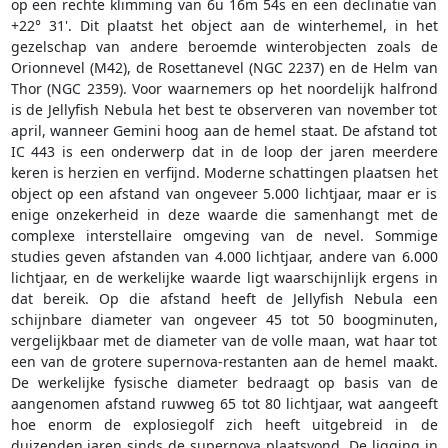
op een rechte klimming van 6u 16m 54s en een declinatie van
+22° 31'. Dit plaatst het object aan de winterhemel, in het
gezelschap van andere beroemde winterobjecten zoals de
Orionnevel (M42), de Rosettanevel (NGC 2237) en de Helm van
Thor (NGC 2359). Voor waarnemers op het noordelijk halfrond
is de Jellyfish Nebula het best te observeren van november tot
april, wanneer Gemini hoog aan de hemel staat. De afstand tot
IC 443 is een onderwerp dat in de loop der jaren meerdere
keren is herzien en verfijnd. Moderne schattingen plaatsen het
object op een afstand van ongeveer 5.000 lichtjaar, maar er is
enige onzekerheid in deze waarde die samenhangt met de
complexe interstellaire omgeving van de nevel. Sommige
studies geven afstanden van 4.000 lichtjaar, andere van 6.000
lichtjaar, en de werkelijke waarde ligt waarschijnlijk ergens in
dat bereik. Op die afstand heeft de Jellyfish Nebula een
schijnbare diameter van ongeveer 45 tot 50 boogminuten,
vergelijkbaar met de diameter van de volle maan, wat haar tot
een van de grotere supernova-restanten aan de hemel maakt.
De werkelijke fysische diameter bedraagt op basis van de
aangenomen afstand ruwweg 65 tot 80 lichtjaar, wat aangeeft
hoe enorm de explosiegolf zich heeft uitgebreid in de
duizenden jaren sinds de supernova plaatsvond. De ligging in