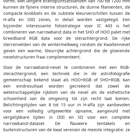
vormt. Met langere brandpuntsafstanden van 700 tot 1200 mm
kunnen de fijnere interne structuren, de dunne filamenten, de
compacte knobbels en de subtiele kleurverschillen tussen de
H-alfa en OIII zones, in detail worden vastgelegd. Een
bijzonder interessante fotostrategie voor IC 443 is het
combineren van narrowband data in het SHO of HOO palet met
breedband RGB data voor de sterachtergrond. De rijke
sterrenvelden van de wintermelkweg rondom de Kwallennevel
geven een warme, kleurrijke achtergrond die de gloeiende
nevelstructuren fraai complementeert.
Door de narrowband-nevel te combineren met een RGB-
sterachtergrond, een techniek die in de astrofotografie
gemeenschap bekend staat als HOO+RGB of SHO+RGB, kan
een eindresultaat worden gecreëerd dat zowel de
wetenschappelijke rijkdom van de nevel als de esthetische
schoonheid van de omgeving tot zijn recht laat komen.
Belichtingstijden van 8 tot 15 uur in H-alfa zijn aanbevolen
voor een volledig uitgewerkte opname, aangevuld met
vergelijkbare tijden in OIII en SII voor een complete
narrowband-dataset. De flauwere tentakels en
buitenstructuren van de kwal vereisen de meeste integratie: ze