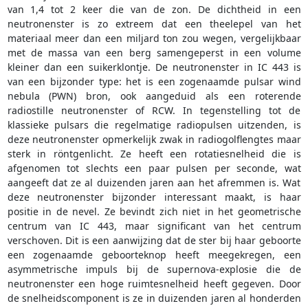
van 1,4 tot 2 keer die van de zon. De dichtheid in een
neutronenster is zo extreem dat een theelepel van het
materiaal meer dan een miljard ton zou wegen, vergelijkbaar
met de massa van een berg samengeperst in een volume
kleiner dan een suikerklontje. De neutronenster in IC 443 is
van een bijzonder type: het is een zogenaamde pulsar wind
nebula (PWN) bron, ook aangeduid als een roterende
radiostille neutronenster of RCW. In tegenstelling tot de
klassieke pulsars die regelmatige radiopulsen uitzenden, is
deze neutronenster opmerkelijk zwak in radiogolflengtes maar
sterk in röntgenlicht. Ze heeft een rotatiesnelheid die is
afgenomen tot slechts een paar pulsen per seconde, wat
aangeeft dat ze al duizenden jaren aan het afremmen is. Wat
deze neutronenster bijzonder interessant maakt, is haar
positie in de nevel. Ze bevindt zich niet in het geometrische
centrum van IC 443, maar significant van het centrum
verschoven. Dit is een aanwijzing dat de ster bij haar geboorte
een zogenaamde geboorteknop heeft meegekregen, een
asymmetrische impuls bij de supernova-explosie die de
neutronenster een hoge ruimtesnelheid heeft gegeven. Door
de snelheidscomponent is ze in duizenden jaren al honderden