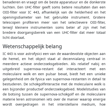
benaderen en vraagt om de beste apparatuur en de donkerste
luchten. Een UHC-filter geeft soms betere resultaten dan een
OIII-filter voor IC 443, afhankelijk van de helderheid en het
openingsdiameter van het gebruikte instrument. Grotere
telescopen profiteren meer van het selectievere OIII-filter,
terwijl kleinere instrumenten soms beter af zijn met het
bredere doorgangsbereik van een UHC-filter dat meer totaal
licht doorlaat.
Wetenschappelijk belang
IC 443 is voor astrofysici een van de waardevolste objecten aan
de hemel, en het object staat al decennialang centraal in
meerdere actieve onderzoeksgebieden. Als relatief nabij en
uitgebreid supernova-restant dat interacteert met een
moleculaire wolk en een pulsar bevat, biedt het een unieke
gelegenheid om de fysica van supernova-restanten in detail te
bestuderen. De schokgolfinteractie met de moleculaire wolk is
een bijzonder productief onderzoeksgebied. Modelstudies van
de botsing tussen de supernova-schokgolf en de moleculaire
materie leren astronomen iets over de manier waarop energie
wordt overgedragen in het interstellaire medium, hoe