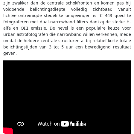
zijn zwakker dan de centrale schokfronten en komen pas bij
voldoende belichtingsdiepte volledig zichtbaar. Vanuit
lichtverontreinigde stedelijke omgevingen is IC 443 goed te
fotograferen met dual-narrowband filters dankzij de sterke H-
alfa en OIII emissie. De nevel is een populaire keuze voor
urban astrofotografen die narrowband willen verkennen, mede
omdat de heldere centrale structuren al bij relatief korte totale
belichtingstijden van 3 tot 5 uur een bevredigend resultaat
geven.