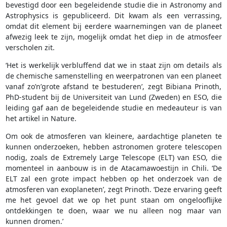
bevestigd door een begeleidende studie die in Astronomy and
Astrophysics is gepubliceerd. Dit kwam als een verrassing,
omdat dit element bij eerdere waarnemingen van de planeet
afwezig leek te zijn, mogelijk omdat het diep in de atmosfeer
verscholen zit.
‘Het is werkelijk verbluffend dat we in staat zijn om details als
de chemische samenstelling en weerpatronen van een planeet
vanaf zo’n’grote afstand te bestuderen’, zegt Bibiana Prinoth,
PhD-student bij de Universiteit van Lund (Zweden) en ESO, die
leiding gaf aan de begeleidende studie en medeauteur is van
het artikel in Nature.
Om ook de atmosferen van kleinere, aardachtige planeten te
kunnen onderzoeken, hebben astronomen grotere telescopen
nodig, zoals de Extremely Large Telescope (ELT) van ESO, die
momenteel in aanbouw is in de Atacamawoestijn in Chili. ‘De
ELT zal een grote impact hebben op het onderzoek van de
atmosferen van exoplaneten’, zegt Prinoth. ‘Deze ervaring geeft
me het gevoel dat we op het punt staan ​​om ongelooflijke
ontdekkingen te doen, waar we nu alleen nog maar van
kunnen dromen.’