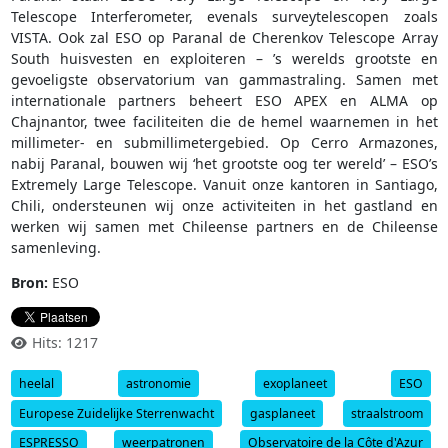
Telescope Interferometer, evenals surveytelescopen zoals
VISTA. Ook zal ESO op Paranal de Cherenkov Telescope Array
South huisvesten en exploiteren – ’s werelds grootste en
gevoeligste observatorium van gammastraling. Samen met
internationale partners beheert ESO APEX en ALMA op
Chajnantor, twee faciliteiten die de hemel waarnemen in het
millimeter- en submillimetergebied. Op Cerro Armazones,
nabij Paranal, bouwen wij ‘het grootste oog ter wereld’ – ESO’s
Extremely Large Telescope. Vanuit onze kantoren in Santiago,
Chili, ondersteunen wij onze activiteiten in het gastland en
werken wij samen met Chileense partners en de Chileense
samenleving.
Bron:
ESO
Hits: 1217
heelal
astronomie
exoplaneet
ESO
Europese Zuidelijke Sterrenwacht
gasplaneet
straalstroom
ESPRESSO
weerpatronen
Observatoire de la Côte d'Azur