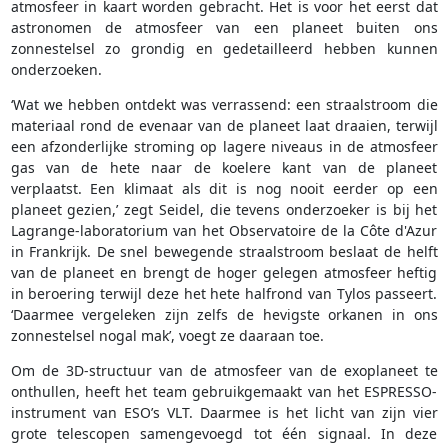
atmosfeer in kaart worden gebracht. Het is voor het eerst dat
astronomen de atmosfeer van een planeet buiten ons
zonnestelsel zo grondig en gedetailleerd hebben kunnen
onderzoeken.
‘Wat we hebben ontdekt was verrassend: een straalstroom die
materiaal rond de evenaar van de planeet laat draaien, terwijl
een afzonderlijke stroming op lagere niveaus in de atmosfeer
gas van de hete naar de koelere kant van de planeet
verplaatst. Een klimaat als dit is nog nooit eerder op een
planeet gezien,’ zegt Seidel, die tevens onderzoeker is bij het
Lagrange-laboratorium van het Observatoire de la Côte d'Azur
in Frankrijk. De snel bewegende straalstroom beslaat de helft
van de planeet en brengt de hoger gelegen atmosfeer heftig
in beroering terwijl deze het hete halfrond van Tylos passeert.
‘Daarmee vergeleken zijn zelfs de hevigste orkanen in ons
zonnestelsel nogal mak’, voegt ze daaraan toe.
Om de 3D-structuur van de atmosfeer van de exoplaneet te
onthullen, heeft het team gebruikgemaakt van het ESPRESSO-
instrument van ESO’s VLT. Daarmee is het licht van zijn vier
grote telescopen samengevoegd tot één signaal. In deze