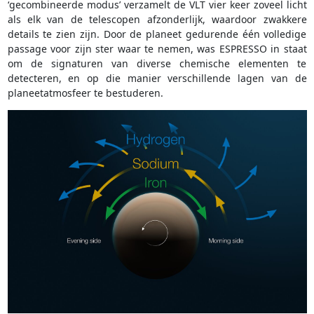
‘gecombineerde modus’ verzamelt de VLT vier keer zoveel licht
als elk van de telescopen afzonderlijk, waardoor zwakkere
details te zien zijn. Door de planeet gedurende één volledige
passage voor zijn ster waar te nemen, was ESPRESSO in staat
om de signaturen van diverse chemische elementen te
detecteren, en op die manier verschillende lagen van de
planeetatmosfeer te bestuderen.