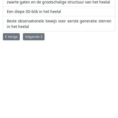
zwarte gaten en de grootschalige structuur van het heelal
Een diepe 3D-blik in het heelal
Beste observationele bewijs voor eerste generatie sterren
in het heelal
Vorig artikel: Nieuwe ESO-analyse bevestigt: ernstige schade door gepland
Volgende artikel: Donkerste en helderste lucht ter wereld in
Vorige
Volgende