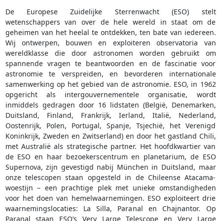
De Europese Zuidelijke Sterrenwacht (ESO) stelt
wetenschappers van over de hele wereld in staat om de
geheimen van het heelal te ontdekken, ten bate van iedereen.
Wij ontwerpen, bouwen en exploiteren observatoria van
wereldklasse die door astronomen worden gebruikt om
spannende vragen te beantwoorden en de fascinatie voor
astronomie te verspreiden, en bevorderen internationale
samenwerking op het gebied van de astronomie. ESO, in 1962
opgericht als intergouvernementele organisatie, wordt
inmiddels gedragen door 16 lidstaten (België, Denemarken,
Duitsland, Finland, Frankrijk, Ierland, Italië, Nederland,
Oostenrijk, Polen, Portugal, Spanje, Tsjechië, het Verenigd
Koninkrijk, Zweden en Zwitserland) en door het gastland Chili,
met Australië als strategische partner. Het hoofdkwartier van
de ESO en haar bezoekerscentrum en planetarium, de ESO
Supernova, zijn gevestigd nabij München in Duitsland, maar
onze telescopen staan opgesteld in de Chileense Atacama-
woestijn – een prachtige plek met unieke omstandigheden
voor het doen van hemelwaarnemingen. ESO exploiteert drie
waarnemingslocaties: La Silla, Paranal en Chajnantor. Op
Paranal staan ESO’s Very Large Telescope en Very Large