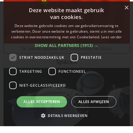
×
Deze website maakt gebruik
van cookies.
Deze website gebruikt cookies om uw gebruikerservaring te
verbeteren. Door onze website te gebruiken, stemt u in met alle
cookies in overeenstemming met ons Cookiebeleid.
Lees verder
SHOW ALL PARTNERS
(1913) →
De laatste updates over ruimtevaart in China!
STRIKT NOODZAKELIJK
PRESTATIE
SpaceX
TARGETING
FUNCTIONEEL
NIET-GECLASSIFICEERD
ALLES ACCEPTEREN
ALLES AFWIJZEN
DETAILS WEERGEVEN