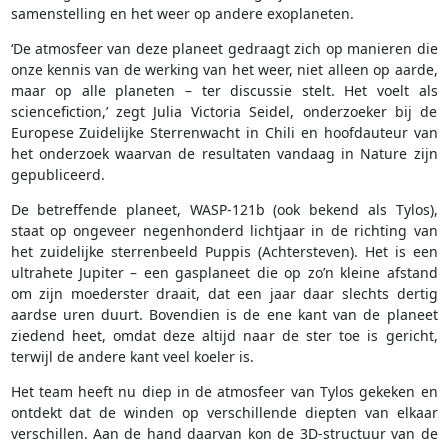
samenstelling en het weer op andere exoplaneten.
‘De atmosfeer van deze planeet gedraagt zich op manieren die
onze kennis van de werking van het weer, niet alleen op aarde,
maar op alle planeten – ter discussie stelt. Het voelt als
sciencefiction,’ zegt Julia Victoria Seidel, onderzoeker bij de
Europese Zuidelijke Sterrenwacht in Chili en hoofdauteur van
het onderzoek waarvan de resultaten vandaag in Nature zijn
gepubliceerd.
De betreffende planeet, WASP-121b (ook bekend als Tylos),
staat op ongeveer negenhonderd lichtjaar in de richting van
het zuidelijke sterrenbeeld Puppis (Achtersteven). Het is een
ultrahete Jupiter – een gasplaneet die op zo’n kleine afstand
om zijn moederster draait, dat een jaar daar slechts dertig
aardse uren duurt. Bovendien is de ene kant van de planeet
ziedend heet, omdat deze altijd naar de ster toe is gericht,
terwijl de andere kant veel koeler is.
Het team heeft nu diep in de atmosfeer van Tylos gekeken en
ontdekt dat de winden op verschillende diepten van elkaar
verschillen. Aan de hand daarvan kon de 3D-structuur van de