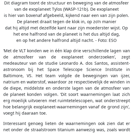
Dit diagram toont de structuur en beweging van de atmosfeer
van de exoplaneet Tylos (WASP-121b). De exoplaneet
is hier van bovenaf afgebeeld, kijkend naar een van zijn polen.
De planeet draait tegen de klok in, op zo’n manier
dat hij altijd met dezelfde kant naar zijn moederster wijst. Op
het ene halfrond van de planeet is het dus altijd dag,
en op het andere halfrond altijd nacht. - Foto: ESO
‘Met de VLT konden we in één klap drie verschillende lagen van
de atmosfeer van de exoplaneet onderzoeken’, zegt
medeauteur van de studie Leonardo A. dos Santos, assistent-
astronoom bij het Space Telescope Science Institute in
Baltimore, VS. Het team volgde de bewegingen van ijzer,
natrium en waterstof, waardoor ze respectievelijk de winden in
de diepe, middelste en onderste lagen van de atmosfeer van
de planeet konden volgen. ‘Dit soort waarnemingen laat zich
erg moeilijk uitvoeren met ruimtetelescopen, wat onderstreept
hoe belangrijk exoplaneet-waarnemingen vanaf de grond zijn’,
voegt hij daaraan toe.
Interessant genoeg lieten de waarnemingen ook zien dat er
net onder de straalstroom titanium aanwezig was, zoals wordt