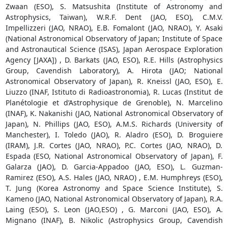
Zwaan (ESO), S. Matsushita (Institute of Astronomy and
Astrophysics, Taiwan), W.R.F. Dent (JAO, ESO), C.M.V.
Impellizzeri (JAO, NRAO), E.B. Fomalont (JAO, NRAO), Y. Asaki
(National Astronomical Observatory of Japan; Institute of Space
and Astronautical Science (ISAS), Japan Aerospace Exploration
Agency [JAXA]) , D. Barkats (JAO, ESO), R.E. Hills (Astrophysics
Group, Cavendish Laboratory), A. Hirota (JAO; National
Astronomical Observatory of Japan), R. Kneissl (JAO, ESO), E.
Liuzzo (INAF, Istituto di Radioastronomia), R. Lucas (Institut de
Planétologie et d’Astrophysique de Grenoble), N. Marcelino
(INAF), K. Nakanishi (JAO, National Astronomical Observatory of
Japan), N. Phillips (JAO, ESO), A.M.S. Richards (University of
Manchester), I. Toledo (JAO), R. Aladro (ESO), D. Broguiere
(IRAM), J.R. Cortes (JAO, NRAO), P.C. Cortes (JAO, NRAO), D.
Espada (ESO, National Astronomical Observatory of Japan), F.
Galarza (JAO), D. Garcia-Appadoo (JAO, ESO), L. Guzman-
Ramirez (ESO), A.S. Hales (JAO, NRAO) , E.M. Humphreys (ESO),
T. Jung (Korea Astronomy and Space Science Institute), S.
Kameno (JAO, National Astronomical Observatory of Japan), R.A.
Laing (ESO), S. Leon (JAO,ESO) , G. Marconi (JAO, ESO), A.
Mignano (INAF), B. Nikolic (Astrophysics Group, Cavendish