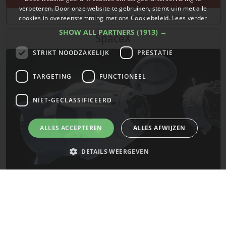
verbeteren. Door onze website te gebruiken, stemt u in met alle
De laatste updates over ruimtevaart in China!
cookies in overeenstemming met ons Cookiebeleid.
Lees verder
SHOW ALL PARTNERS
(1913) →
SpaceX
STRIKT NOODZAKELIJK
PRESTATIE
TARGETING
FUNCTIONEEL
NIET-GECLASSIFICEERD
ALLES ACCEPTEREN
ALLES AFWIJZEN
DETAILS WEERGEVEN
De laatste updates van SpaceX!
Strikt noodzakelijk
Prestatie
Targeting
Functioneel
Mars
Niet-geclassificeerd
Strikt noodzakelijke cookies maken de kernfunctionaliteiten van de