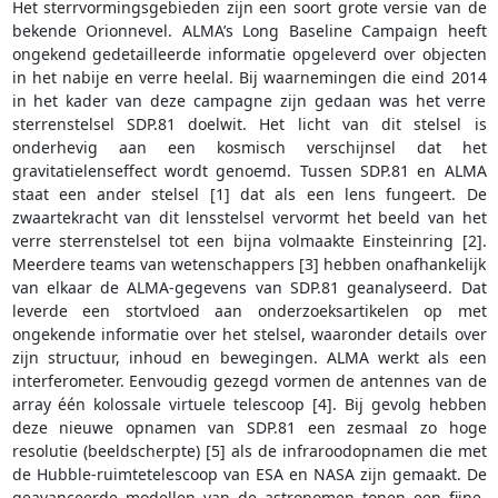
Het sterrvormingsgebieden zijn een soort grote versie van de
bekende Orionnevel. ALMA’s Long Baseline Campaign heeft
ongekend gedetailleerde informatie opgeleverd over objecten
in het nabije en verre heelal. Bij waarnemingen die eind 2014
in het kader van deze campagne zijn gedaan was het verre
sterrenstelsel SDP.81 doelwit. Het licht van dit stelsel is
onderhevig aan een kosmisch verschijnsel dat het
gravitatielenseffect wordt genoemd. Tussen SDP.81 en ALMA
staat een ander stelsel [1] dat als een lens fungeert. De
zwaartekracht van dit lensstelsel vervormt het beeld van het
verre sterrenstelsel tot een bijna volmaakte Einsteinring [2].
Meerdere teams van wetenschappers [3] hebben onafhankelijk
van elkaar de ALMA-gegevens van SDP.81 geanalyseerd. Dat
leverde een stortvloed aan onderzoeksartikelen op met
ongekende informatie over het stelsel, waaronder details over
zijn structuur, inhoud en bewegingen. ALMA werkt als een
interferometer. Eenvoudig gezegd vormen de antennes van de
array één kolossale virtuele telescoop [4]. Bij gevolg hebben
deze nieuwe opnamen van SDP.81 een zesmaal zo hoge
resolutie (beeldscherpte) [5] als de infraroodopnamen die met
de Hubble-ruimtetelescoop van ESA en NASA zijn gemaakt. De
geavanceerde modellen van de astronomen tonen een fijne,