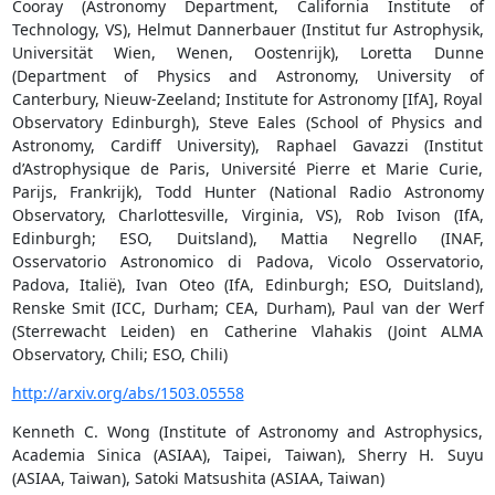
Cooray (Astronomy Department, California Institute of
Technology, VS), Helmut Dannerbauer (Institut fur Astrophysik,
Universität Wien, Wenen, Oostenrijk), Loretta Dunne
(Department of Physics and Astronomy, University of
Canterbury, Nieuw-Zeeland; Institute for Astronomy [IfA], Royal
Observatory Edinburgh), Steve Eales (School of Physics and
Astronomy, Cardiff University), Raphael Gavazzi (Institut
d’Astrophysique de Paris, Université Pierre et Marie Curie,
Parijs, Frankrijk), Todd Hunter (National Radio Astronomy
Observatory, Charlottesville, Virginia, VS), Rob Ivison (IfA,
Edinburgh; ESO, Duitsland), Mattia Negrello (INAF,
Osservatorio Astronomico di Padova, Vicolo Osservatorio,
Padova, Italië), Ivan Oteo (IfA, Edinburgh; ESO, Duitsland),
Renske Smit (ICC, Durham; CEA, Durham), Paul van der Werf
(Sterrewacht Leiden) en Catherine Vlahakis (Joint ALMA
Observatory, Chili; ESO, Chili)
http://arxiv.org/abs/1503.05558
Kenneth C. Wong (Institute of Astronomy and Astrophysics,
Academia Sinica (ASIAA), Taipei, Taiwan), Sherry H. Suyu
(ASIAA, Taiwan), Satoki Matsushita (ASIAA, Taiwan)