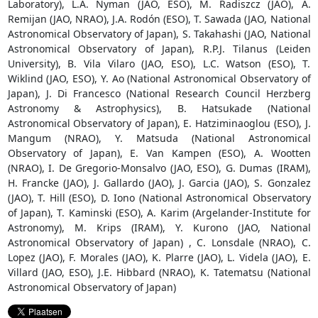
Laboratory), L.A. Nyman (JAO, ESO), M. Radiszcz (JAO), A.
Remijan (JAO, NRAO), J.A. Rodón (ESO), T. Sawada (JAO, National
Astronomical Observatory of Japan), S. Takahashi (JAO, National
Astronomical Observatory of Japan), R.P.J. Tilanus (Leiden
University), B. Vila Vilaro (JAO, ESO), L.C. Watson (ESO), T.
Wiklind (JAO, ESO), Y. Ao (National Astronomical Observatory of
Japan), J. Di Francesco (National Research Council Herzberg
Astronomy & Astrophysics), B. Hatsukade (National
Astronomical Observatory of Japan), E. Hatziminaoglou (ESO), J.
Mangum (NRAO), Y. Matsuda (National Astronomical
Observatory of Japan), E. Van Kampen (ESO), A. Wootten
(NRAO), I. De Gregorio-Monsalvo (JAO, ESO), G. Dumas (IRAM),
H. Francke (JAO), J. Gallardo (JAO), J. Garcia (JAO), S. Gonzalez
(JAO), T. Hill (ESO), D. Iono (National Astronomical Observatory
of Japan), T. Kaminski (ESO), A. Karim (Argelander-Institute for
Astronomy), M. Krips (IRAM), Y. Kurono (JAO, National
Astronomical Observatory of Japan) , C. Lonsdale (NRAO), C.
Lopez (JAO), F. Morales (JAO), K. Plarre (JAO), L. Videla (JAO), E.
Villard (JAO, ESO), J.E. Hibbard (NRAO), K. Tatematsu (National
Astronomical Observatory of Japan)