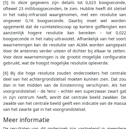
[5] In deze gegevens zijn details tot 0,023 boogseconde,
oftewel 23 milliboogseconden, te zien. Hubble heeft dit stelsel
in het nabij-infrarood waargenomen, met een resolutie van
ongeveer 0,16 boogseconde. Daarbij moet wel worden
opgemerkt dat de ruimtetelescoop op kortere golflengten een
aanzienlijk hogere resolutie kan bereiken – tot 0,022
boogseconde in het nabij-ultraviolet. Afhankelijk van het soort
waarnemingen kan de resolutie van ALMA worden aangepast
door de antennes verder uiteen of dichter bij elkaar te zetten.
Voor deze waarnemingen is de grootst mogelijke configuratie
gebruikt, wat de hoogst mogelijke resolutie opleverde.
[6] Bij die hoge resolutie zouden onderzoekers het centrale
deel van het achtergrondstelsel moeten kunnen zien. Dat zou
dan in het midden van de Einsteinring verschijnen. Als het
voorgrondstelsel – de ‘lens’ – echter een superzwaar zwart gat
in zijn centrum heeft, wordt dat centrale beeld zwakker. De
zwakte van het centrale beeld geeft een indicatie van de massa
van het zwarte gat in het voorgrondstelsel.
Meer informatie
De resultaten van dit onderzoek zijn vastgelegd in meerdere