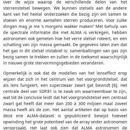
over de wijze waarop de verschillende delen van het
sterrenstelsel bewegen. We kunnen stelsels aan de andere
kant van het heelal onderzoeken die bezig zijn om samen te
vloeien en enorme aantallen sterren produceren. Voor zulke
dingen mag je me ’s morgens wakker maken!’ Met behulp van
de spectrale informatie die met ALMA is verkregen, hebben
astronomen ook gemeten hoe het verre stelsel roteert, en een
schatting van zijn massa gemaakt. De gegevens laten zien dat
het gas in dit stelsel instabiel is: samenballingen van gas zijn
bezig samen te trekken en zullen in de toekomst waarschijnlijk
in nieuwe grote stervormingsgebieden veranderen.
Opmerkelijk is ook dat de modellen van het lenseffect erop
wijzen dat zich in het centrum van het voorgrondstelsel, dat
als lens fungeert, een superzwaar zwart gat bevindt [6]. Het
centrale deel van SDP.81 is te zwak om waarneembaar te zijn,
wat tot de conclusie leidt dat het voorgrondstelsel een centraal
zwart gat heeft dat meer dan 200 à 300 miljoen maal zoveel
massa heeft als de zon. Het aantal artikelen dat op basis van
deze ene ALMA-dataset is gepubliceerd bewijst hoeveel
opwinding het grote potentieel van de array onder astronomen
veroorzaakt. Het laat ook zien dat ALMA astronomen de