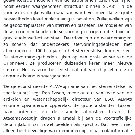
nooit eerder waargenomen structuur binnen SDP.81, in de
vorm van stofrijke wolken waarvan wordt vermoed dat ze grote
hoeveelheden koud moleculair gas bevatten. Zulke wolken zijn
de geboorteplaatsen van sterren en planeten. De modellen van
de astronomen konden de vervorming corrigeren die door het
gravitatielenseffect ontstaat. Daardoor zijn de waarnemingen
zo scherp dat onderzoekers stervormingsgebieden met
afmetingen tot 100 lichtjaar in het sterrenstelsel kunnen zien.
De stervormingsgebieden lijken op een grote versie van de
Orionnevel. Ze produceren duizenden keren meer nieuwe
sterren. Het is voor het eerst dat dit verschijnsel op zo’n
enorme afstand is waargenomen.
‘De gereconstrueerde ALMA-opname van het sterrenstelsel is
spectaculair,’ zegt Rob Ivison, mede-auteur van twee van de
artikelen en wetenschappelijk directeur van ESO. ‘ALMA’s
enorme opvangende oppervlak, de grote afstanden tussen
haar antennes en de stabiele atmosfeer boven de
Atacamawoestijn dragen allemaal bij aan de voortreffelijke
detailrijkdom van zowel beelden als spectra. Dat levert niet
alleen heel gevoelige waarnemingen op, maar ook informatie