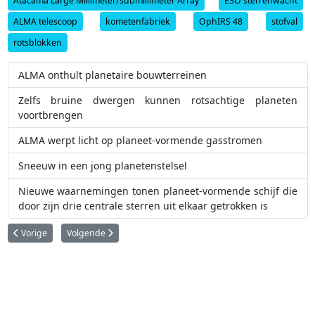
Atacama Large Millimeter/submillimeter Array
ESO sterrenwacht
ALMA telescoop
kometenfabriek
OphIRS 48
stofval
rotsblokken
ALMA onthult planetaire bouwterreinen
Zelfs bruine dwergen kunnen rotsachtige planeten
voortbrengen
ALMA werpt licht op planeet-vormende gasstromen
Sneeuw in een jong planetenstelsel
Nieuwe waarnemingen tonen planeet-vormende schijf die
door zijn drie centrale sterren uit elkaar getrokken is
Vorig artikel: Nieuw soort veranderlijke ster ontdekt
Volgende artikel: Tot nu toe lichtste exoplaneet in beeld gebr
Vorige
Volgende