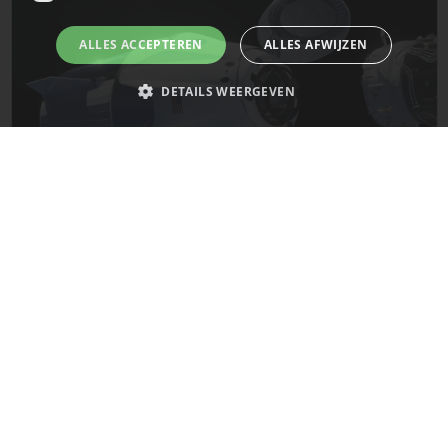
ALLES ACCEPTEREN
ALLES AFWIJZEN
DETAILS WEERGEVEN
Strikt noodzakelijk
Prestatie
Targeting
Functioneel
Niet-geclassificeerd
De laatste updates van SpaceX!
Strikt noodzakelijke cookies maken de kernfunctionaliteiten van de
website mogelijk, zoals gebruikersaanmelding en accountbeheer. De
website kan niet goed worden gebruikt zonder de strikt noodzakelijke
Mars
cookies.
Naam
Provider
/
Domein
Vervaldatum
__cf_bm
29 minuten
Cloudflare Inc.
58 seconden
.x.com