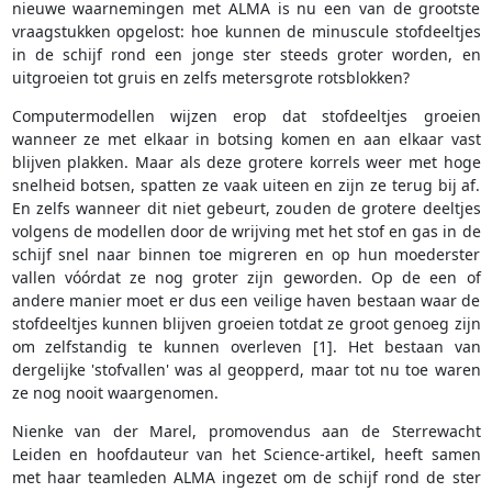
nieuwe waarnemingen met ALMA is nu een van de grootste
vraagstukken opgelost: hoe kunnen de minuscule stofdeeltjes
in de schijf rond een jonge ster steeds groter worden, en
uitgroeien tot gruis en zelfs metersgrote rotsblokken?
Computermodellen wijzen erop dat stofdeeltjes groeien
wanneer ze met elkaar in botsing komen en aan elkaar vast
blijven plakken. Maar als deze grotere korrels weer met hoge
snelheid botsen, spatten ze vaak uiteen en zijn ze terug bij af.
En zelfs wanneer dit niet gebeurt, zouden de grotere deeltjes
volgens de modellen door de wrijving met het stof en gas in de
schijf snel naar binnen toe migreren en op hun moederster
vallen vóórdat ze nog groter zijn geworden. Op de een of
andere manier moet er dus een veilige haven bestaan waar de
stofdeeltjes kunnen blijven groeien totdat ze groot genoeg zijn
om zelfstandig te kunnen overleven [1]. Het bestaan van
dergelijke 'stofvallen' was al geopperd, maar tot nu toe waren
ze nog nooit waargenomen.
Nienke van der Marel, promovendus aan de Sterrewacht
Leiden en hoofdauteur van het Science-artikel, heeft samen
met haar teamleden ALMA ingezet om de schijf rond de ster