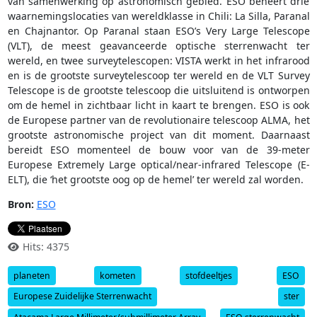
van samenwerking op astronomisch gebied. ESO beheert drie
waarnemingslocaties van wereldklasse in Chili: La Silla, Paranal
en Chajnantor. Op Paranal staan ESO’s Very Large Telescope
(VLT), de meest geavanceerde optische sterrenwacht ter
wereld, en twee surveytelescopen: VISTA werkt in het infrarood
en is de grootste surveytelescoop ter wereld en de VLT Survey
Telescope is de grootste telescoop die uitsluitend is ontworpen
om de hemel in zichtbaar licht in kaart te brengen. ESO is ook
de Europese partner van de revolutionaire telescoop ALMA, het
grootste astronomische project van dit moment. Daarnaast
bereidt ESO momenteel de bouw voor van de 39-meter
Europese Extremely Large optical/near-infrared Telescope (E-
ELT), die ‘het grootste oog op de hemel’ ter wereld zal worden.
Bron:
ESO
Hits: 4375
planeten
kometen
stofdeeltjes
ESO
Europese Zuidelijke Sterrenwacht
ster