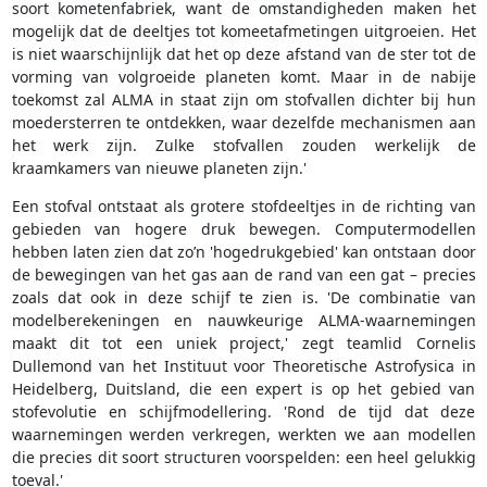
soort kometenfabriek, want de omstandigheden maken het
mogelijk dat de deeltjes tot komeetafmetingen uitgroeien. Het
is niet waarschijnlijk dat het op deze afstand van de ster tot de
vorming van volgroeide planeten komt. Maar in de nabije
toekomst zal ALMA in staat zijn om stofvallen dichter bij hun
moedersterren te ontdekken, waar dezelfde mechanismen aan
het werk zijn. Zulke stofvallen zouden werkelijk de
kraamkamers van nieuwe planeten zijn.'
Een stofval ontstaat als grotere stofdeeltjes in de richting van
gebieden van hogere druk bewegen. Computermodellen
hebben laten zien dat zo’n 'hogedrukgebied' kan ontstaan door
de bewegingen van het gas aan de rand van een gat – precies
zoals dat ook in deze schijf te zien is. 'De combinatie van
modelberekeningen en nauwkeurige ALMA-waarnemingen
maakt dit tot een uniek project,' zegt teamlid Cornelis
Dullemond van het Instituut voor Theoretische Astrofysica in
Heidelberg, Duitsland, die een expert is op het gebied van
stofevolutie en schijfmodellering. 'Rond de tijd dat deze
waarnemingen werden verkregen, werkten we aan modellen
die precies dit soort structuren voorspelden: een heel gelukkig
toeval.'