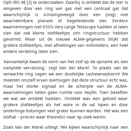
Oph-IRS 48 [2] te onderzoeken. Daarbij is ontdekt dat de ster is
omgeven door een ring van gas met een centraal gat dat
waarschijnlijk is schoongeveegd door een (nog) niet
waarneembare planeet of begeleidende ster. Eerdere
waarnemingen met ESO’s Very Large Telescope hadden al laten
zien dat ook kleine stofdeeltjes zo’n ringstructuur hebben
gevormd. Maar uit de nieuwe ALMA-gegevens blijkt dat
grotere stofdeeltjes, met afmetingen van millimeters, een heel
andere verdeling laten zien.
'Aanvankelijk kwam de vorm van het stof op de opname als een
complete verrassing,' zegt Van der Marel. 'In plaats van de
verwachte ring zagen we een duidelijke cashewnootvorm! We
moesten onszelf ervan overtuigen dat deze structuur echt was,
maar het sterke signaal en de scherpte van de ALMA-
waarnemingen lieten geen ruimte voor twijfel. Toen beseften
we wat we ontdekt hadden.' Ontdekt was een gebied waar
grotere stofdeeltjes als het ware in de val lopen en door
onderlinge botsingen veel groter kunnen worden. Het was een
stofval – precies waar theoretici naar op zoek waren.
Zoals Van der Marel uitlegt: 'We kijken waarschijnlijk naar een