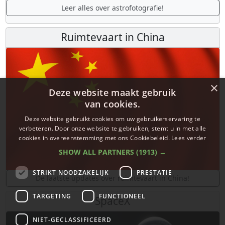
Leer alles over astrofotografie!
Ruimtevaart in China
×
Deze website maakt gebruik
van cookies.
Deze website gebruikt cookies om uw gebruikerservaring te
verbeteren. Door onze website te gebruiken, stemt u in met alle
cookies in overeenstemming met ons Cookiebeleid.
Lees verder
SHOW ALL PARTNERS
(1913) →
STRIKT NOODZAKELIJK
PRESTATIE
De laatste updates over ruimtevaart in China!
TARGETING
FUNCTIONEEL
SpaceX
NIET-GECLASSIFICEERD