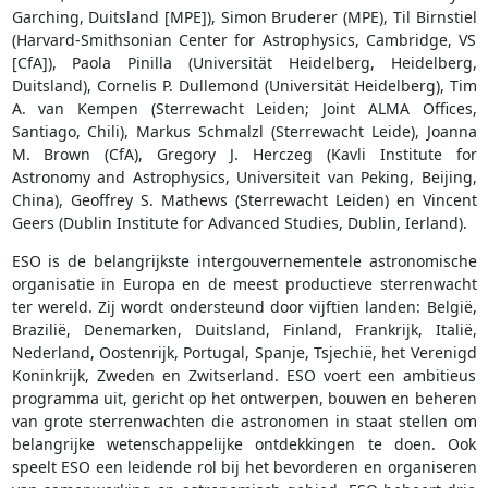
Garching, Duitsland [MPE]), Simon Bruderer (MPE), Til Birnstiel
(Harvard-Smithsonian Center for Astrophysics, Cambridge, VS
[CfA]), Paola Pinilla (Universität Heidelberg, Heidelberg,
Duitsland), Cornelis P. Dullemond (Universität Heidelberg), Tim
A. van Kempen (Sterrewacht Leiden; Joint ALMA Offices,
Santiago, Chili), Markus Schmalzl (Sterrewacht Leide), Joanna
M. Brown (CfA), Gregory J. Herczeg (Kavli Institute for
Astronomy and Astrophysics, Universiteit van Peking, Beijing,
China), Geoffrey S. Mathews (Sterrewacht Leiden) en Vincent
Geers (Dublin Institute for Advanced Studies, Dublin, Ierland).
ESO is de belangrijkste intergouvernementele astronomische
organisatie in Europa en de meest productieve sterrenwacht
ter wereld. Zij wordt ondersteund door vijftien landen: België,
Brazilië, Denemarken, Duitsland, Finland, Frankrijk, Italië,
Nederland, Oostenrijk, Portugal, Spanje, Tsjechië, het Verenigd
Koninkrijk, Zweden en Zwitserland. ESO voert een ambitieus
programma uit, gericht op het ontwerpen, bouwen en beheren
van grote sterrenwachten die astronomen in staat stellen om
belangrijke wetenschappelijke ontdekkingen te doen. Ook
speelt ESO een leidende rol bij het bevorderen en organiseren