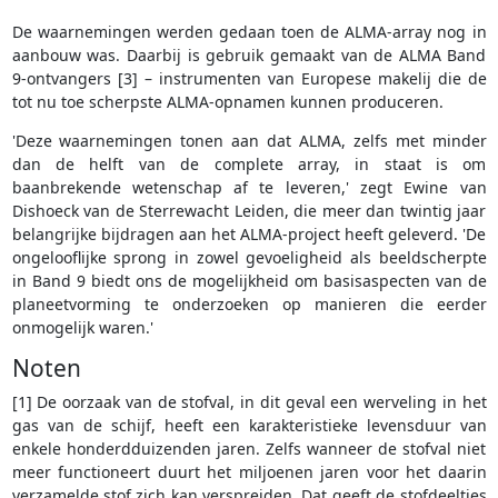
De waarnemingen werden gedaan toen de ALMA-array nog in
aanbouw was. Daarbij is gebruik gemaakt van de ALMA Band
9-ontvangers [3] – instrumenten van Europese makelij die de
tot nu toe scherpste ALMA-opnamen kunnen produceren.
'Deze waarnemingen tonen aan dat ALMA, zelfs met minder
dan de helft van de complete array, in staat is om
baanbrekende wetenschap af te leveren,' zegt Ewine van
Dishoeck van de Sterrewacht Leiden, die meer dan twintig jaar
belangrijke bijdragen aan het ALMA-project heeft geleverd. 'De
ongelooflijke sprong in zowel gevoeligheid als beeldscherpte
in Band 9 biedt ons de mogelijkheid om basisaspecten van de
planeetvorming te onderzoeken op manieren die eerder
onmogelijk waren.'
Noten
[1] De oorzaak van de stofval, in dit geval een werveling in het
gas van de schijf, heeft een karakteristieke levensduur van
enkele honderdduizenden jaren. Zelfs wanneer de stofval niet
meer functioneert duurt het miljoenen jaren voor het daarin
verzamelde stof zich kan verspreiden. Dat geeft de stofdeeltjes