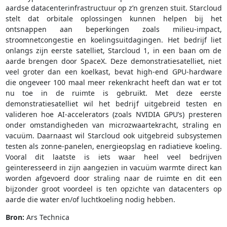
aardse datacenterinfrastructuur op z’n grenzen stuit. Starcloud
stelt dat orbitale oplossingen kunnen helpen bij het
ontsnappen aan beperkingen zoals milieu­-impact,
stroomnetcongestie en koelingsuitdagingen. Het bedrijf liet
onlangs zijn eerste satelliet, Starcloud 1, in een baan om de
aarde brengen door SpaceX. Deze demonstratiesatelliet, niet
veel groter dan een koelkast, bevat high-end GPU-hardware
die ongeveer 100 maal meer rekenkracht heeft dan wat er tot
nu toe in de ruimte is gebruikt. Met deze eerste
demonstratiesatelliet wil het bedrijf uitgebreid testen en
valideren hoe AI‐accelerators (zoals NVIDIA GPU’s) presteren
onder omstandigheden van microzwaartekracht, straling en
vacuüm. Daarnaast wil Starcloud ook uitgebreid subsystemen
testen als zonne-panelen, energieopslag en radiatieve koeling.
Vooral dit laatste is iets waar heel veel bedrijven
geïnteresseerd in zijn aangezien in vacuüm warmte direct kan
worden afgevoerd door straling naar de ruimte en dit een
bijzonder groot voordeel is ten opzichte van datacenters op
aarde die water en/of luchtkoeling nodig hebben.
Bron:
Ars Technica