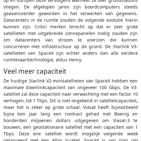
op en dumpen deze vervolgens wanneer ze over grondstations
vliegen. De afgelopen jaren zijn boordcomputers steeds
geavanceerder geworden in het verwerken van gegevens.
Datacenters in de ruimte zouden de volgende evolutie hierin
kunnen zijn. Critici merken terecht op dat er zeer grote
satellieten met uitgebreide zonnepanelen nodig zouden zijn
om datacenters van stroom te voorzien die kunnen
concurreren met infrastructuur op de grond. De Starlink V3-
satellieten van SpaceX zijn echter anders dan alle eerdere
ruimtevaarttechnologie, aldus Henry.
Veel meer capaciteit
De huidige Starlink V2-minisatellieten van SpaceX hebben een
maximale downlinkcapaciteit van ongeveer 100 Gbps. De V3-
satelliet zal deze capaciteit naar verwachting met een factor 10
verhogen, tot 1 Tbps. Dit is niet ongekend in satellietcapaciteit,
maar het is zeker op grote schaal. Viasat heeft bijvoorbeeld
bijna tien jaar lang een contract gehad met Boeing en
honderden miljoenen dollars uitgegeven om Viasat-3 te
bouwen, een geostationaire satelliet met een capaciteit van 1
Tbps. Deze ene satelliet wordt mogelijk volgende week
gelanceerd met een Atlas V-raket. SpaceX is van plan om