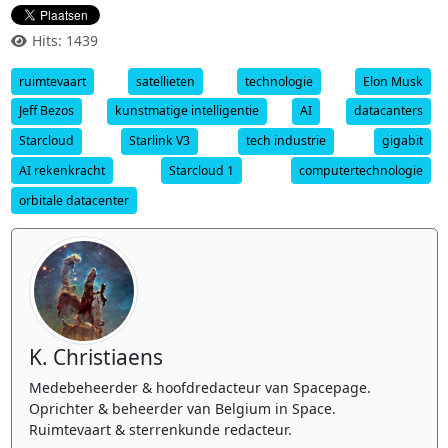
Hits: 1439
ruimtevaart
satellieten
technologie
Elon Musk
Jeff Bezos
kunstmatige intelligentie
AI
datacanters
Starcloud
Starlink V3
tech industrie
gigabit
AI rekenkracht
Starcloud 1
computertechnologie
orbitale datacenter
K. Christiaens
Medebeheerder & hoofdredacteur van Spacepage.
Oprichter & beheerder van Belgium in Space.
Ruimtevaart & sterrenkunde redacteur.