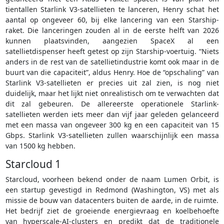
tientallen Starlink V3-satellieten te lanceren, Henry schat het
aantal op ongeveer 60, bij elke lancering van een Starship-
raket. Die lanceringen zouden al in de eerste helft van 2026
kunnen plaatsvinden, aangezien SpaceX al een
satellietdispenser heeft getest op zijn Starship-voertuig. “Niets
anders in de rest van de satellietindustrie komt ook maar in de
buurt van die capaciteit”, aldus Henry. Hoe de “opschaling” van
Starlink V3-satellieten er precies uit zal zien, is nog niet
duidelijk, maar het lijkt niet onrealistisch om te verwachten dat
dit zal gebeuren. De allereerste operationele Starlink-
satellieten werden iets meer dan vijf jaar geleden gelanceerd
met een massa van ongeveer 300 kg en een capaciteit van 15
Gbps. Starlink V3-satellieten zullen waarschijnlijk een massa
van 1500 kg hebben.
Starcloud 1
Starcloud, voorheen bekend onder de naam Lumen Orbit, is
een startup gevestigd in Redmond (Washington, VS) met als
missie de bouw van datacenters buiten de aarde, in de ruimte.
Het bedrijf ziet de groeiende energievraag en koelbehoefte
van hyperscale‐AI‐clusters en predikt dat de traditionele