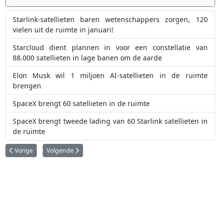
Starlink-satellieten baren wetenschappers zorgen, 120
vielen uit de ruimte in januari!
Starcloud dient plannen in voor een constellatie van
88.000 satellieten in lage banen om de aarde
Elon Musk wil 1 miljoen AI-satellieten in de ruimte
brengen
SpaceX brengt 60 satellieten in de ruimte
SpaceX brengt tweede lading van 60 Starlink satellieten in
de ruimte
Vorig artikel: Zouden stratosferische luchtschepen SpaceX's Starlink ove
Volgende artikel: SpaceX brengt 10.000ste Starlink-satelliet 
Vorige
Volgende