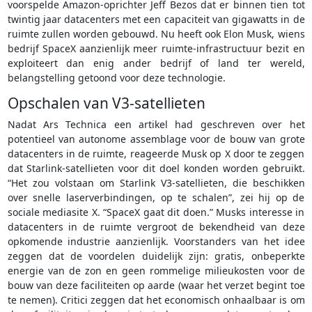
voorspelde Amazon-oprichter Jeff Bezos dat er binnen tien tot
twintig jaar datacenters met een capaciteit van gigawatts in de
ruimte zullen worden gebouwd. Nu heeft ook Elon Musk, wiens
bedrijf SpaceX aanzienlijk meer ruimte-infrastructuur bezit en
exploiteert dan enig ander bedrijf of land ter wereld,
belangstelling getoond voor deze technologie.
Opschalen van V3-satellieten
Nadat Ars Technica een artikel had geschreven over het
potentieel van autonome assemblage voor de bouw van grote
datacenters in de ruimte, reageerde Musk op X door te zeggen
dat Starlink-satellieten voor dit doel konden worden gebruikt.
“Het zou volstaan om Starlink V3-satellieten, die beschikken
over snelle laserverbindingen, op te schalen”, zei hij op de
sociale mediasite X. “SpaceX gaat dit doen.” Musks interesse in
datacenters in de ruimte vergroot de bekendheid van deze
opkomende industrie aanzienlijk. Voorstanders van het idee
zeggen dat de voordelen duidelijk zijn: gratis, onbeperkte
energie van de zon en geen rommelige milieukosten voor de
bouw van deze faciliteiten op aarde (waar het verzet begint toe
te nemen). Critici zeggen dat het economisch onhaalbaar is om