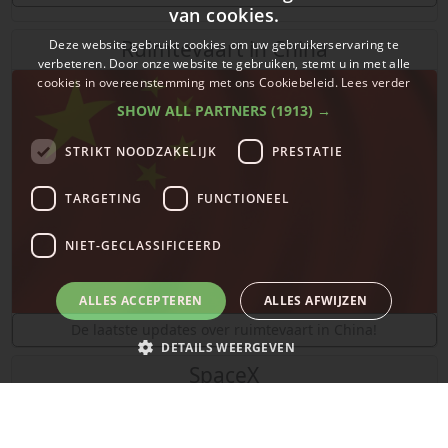
van cookies.
Ruimtevaart in China
Deze website gebruikt cookies om uw gebruikerservaring te
verbeteren. Door onze website te gebruiken, stemt u in met alle
cookies in overeenstemming met ons Cookiebeleid.
Lees verder
SHOW ALL PARTNERS
(1913) →
STRIKT NOODZAKELIJK
PRESTATIE
TARGETING
FUNCTIONEEL
NIET-GECLASSIFICEERD
ALLES ACCEPTEREN
ALLES AFWIJZEN
De laatste updates over ruimtevaart in China!
DETAILS WEERGEVEN
SpaceX
Strikt noodzakelijk
Prestatie
Targeting
Functioneel