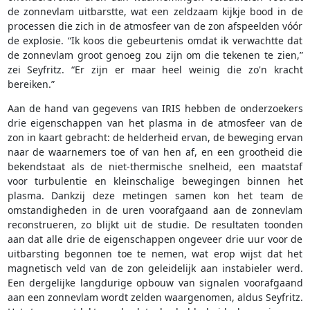
de zonnevlam uitbarstte, wat een zeldzaam kijkje bood in de
processen die zich in de atmosfeer van de zon afspeelden vóór
de explosie. “Ik koos die gebeurtenis omdat ik verwachtte dat
de zonnevlam groot genoeg zou zijn om die tekenen te zien,”
zei Seyfritz. “Er zijn er maar heel weinig die zo'n kracht
bereiken.”
Aan de hand van gegevens van IRIS hebben de onderzoekers
drie eigenschappen van het plasma in de atmosfeer van de
zon in kaart gebracht: de helderheid ervan, de beweging ervan
naar de waarnemers toe of van hen af, en een grootheid die
bekendstaat als de niet-thermische snelheid, een maatstaf
voor turbulentie en kleinschalige bewegingen binnen het
plasma. Dankzij deze metingen samen kon het team de
omstandigheden in de uren voorafgaand aan de zonnevlam
reconstrueren, zo blijkt uit de studie. De resultaten toonden
aan dat alle drie de eigenschappen ongeveer drie uur voor de
uitbarsting begonnen toe te nemen, wat erop wijst dat het
magnetisch veld van de zon geleidelijk aan instabieler werd.
Een dergelijke langdurige opbouw van signalen voorafgaand
aan een zonnevlam wordt zelden waargenomen, aldus Seyfritz.