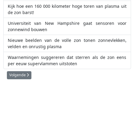
Kijk hoe een 160 000 kilometer hoge toren van plasma uit
de zon barst!
Universiteit van New Hampshire gaat sensoren voor
zonnewind bouwen
Nieuwe beelden van de volle zon tonen zonnevlekken,
velden en onrustig plasma
Waarnemingen suggereren dat sterren als de zon eens
per eeuw supervlammen uitstoten
Volgende artikel: SMILE: De eerste globale röntgenkaart van het magnee
Volgende