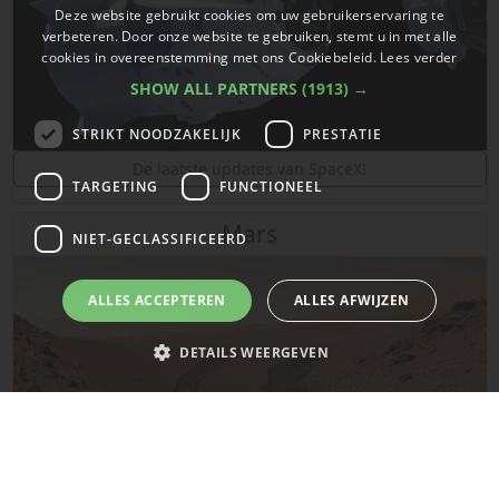
Deze website gebruikt cookies om uw gebruikerservaring te
verbeteren. Door onze website te gebruiken, stemt u in met alle
cookies in overeenstemming met ons Cookiebeleid.
Lees verder
SHOW ALL PARTNERS
(1913) →
STRIKT NOODZAKELIJK
PRESTATIE
De laatste updates van SpaceX!
TARGETING
FUNCTIONEEL
Mars
NIET-GECLASSIFICEERD
ALLES ACCEPTEREN
ALLES AFWIJZEN
DETAILS WEERGEVEN
Strikt noodzakelijk
Prestatie
Targeting
Functioneel
Niet-geclassificeerd