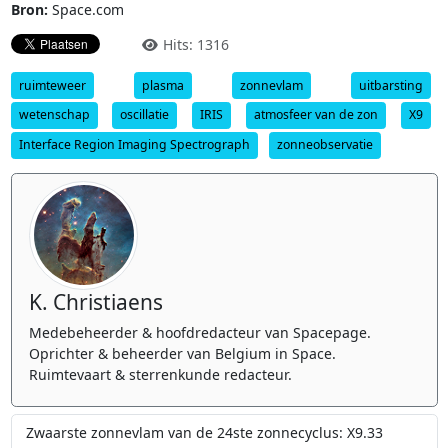
Bron:
Space.com
Hits: 1316
ruimteweer
plasma
zonnevlam
uitbarsting
wetenschap
oscillatie
IRIS
atmosfeer van de zon
X9
Interface Region Imaging Spectrograph
zonneobservatie
K. Christiaens
Medebeheerder & hoofdredacteur van Spacepage.
Oprichter & beheerder van Belgium in Space.
Ruimtevaart & sterrenkunde redacteur.
Zwaarste zonnevlam van de 24ste zonnecyclus: X9.33