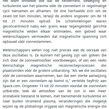
Het team ontdekte ook dat de helderheid, beweging en
turbulentie van het plasma vóór de zonnevlam in regelmatige
cycli toenamen en afnamen. De ene herhaalde zich om de
zeven tot tien minuten, terwijl de andere ongeveer om de 18
tot 21 minuten optrad. De schommelingen waren
geconcentreerd nabij een grens waar tegengesteld gerichte
magnetische velden elkaar ontmoeten, een gebied waar
wetenschappers vermoeden dat magnetische spanning zich
opbouwt vóór zonnevlammen.
Wetenschappers weten nog niet precies wat de oorzaak van
deze oscillaties is. Ze kunnen het gevolg zijn van golven die
zich door de zonneatmosfeer voortbewegen, of van een reeks
kleinschalige magnetische reconnectieprocessen die
plaatsvinden vóór de grotere uitbarsting. “Als we die oscillaties
vóór de zonnevlam waarnemen, kan dat een sterke aanwijzing
zijn dat er een zonnevlam op komst is,” vertelde Seyfritz aan
Space.com. Ongeveer 15 tot 20 minuten voordat de zonnevlam
uitbarstte, leek de atmosfeer van de zon in een meer
onstabiele toestand te komen, met toenemende turbulentie en
naar buiten stromend plasma, veranderingen die mogelijk
wijzen op de plotselinge vrijgave van magnetische energie die