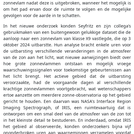
zonnevlam nadat deze is uitgebroken, wanneer het mogelijk is
om het pad ervan door de ruimte te volgen en de mogelijke
gevolgen voor de aarde in te schatten.
In het nieuwe onderzoek konden Seyfritz en zijn collega’s
gebruikmaken van een buitengewoon gelukkige dataset die de
aanloop naar een zonnevlam van klasse X9 vastlegde, die op 3
oktober 2024 uitbarstte. Hun analyse bracht enkele uren voor
de uitbarsting verschillende veranderingen in de atmosfeer
van de zon aan het licht, wat nieuwe aanwijzingen biedt over
hoe grote zonnevlammen ontstaan en mogelijk vroege
waarschuwingssignalen voor toekomstige gebeurtenissen aan
het licht brengt. Het actieve gebied dat de uitbarsting
veroorzaakte, had de voorgaande dagen al verschillende
krachtige zonnevlammen voortgebracht, wat wetenschappers
ertoe aanzette om meerdere zonne-observatoria op het gebied
gericht te houden. Een daarvan was NASA's Interface Region
Imaging Spectrograph, of IRIS, een ruimtevaartuig dat is
ontworpen om een smal deel van de atmosfeer van de zon tot
in het kleinste detail te bestuderen. En inderdaad, omdat IRIS
het gebied al observeerde, konden onderzoekers bijna vijf
ononderbroken uren aan waarnemingen verzamelen voordat