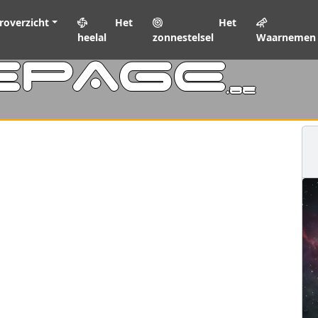
roverzicht
Het
Het
heelal
zonnestelsel
Waarnemen
EPAGE
.be