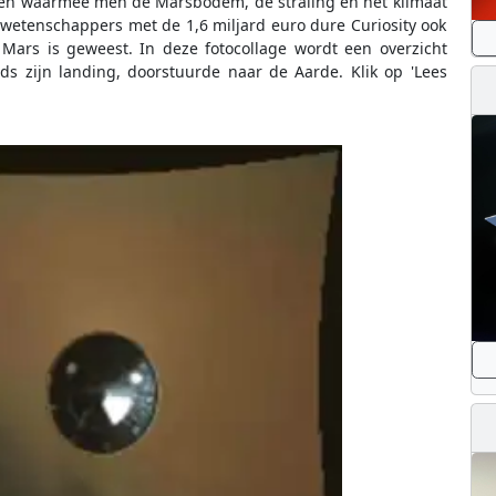
ten waarmee men de Marsbodem, de straling en het klimaat
 wetenschappers met de 1,6 miljard euro dure Curiosity ook
 Mars is geweest. In deze fotocollage wordt een overzicht
nds zijn landing, doorstuurde naar de Aarde. Klik op 'Lees