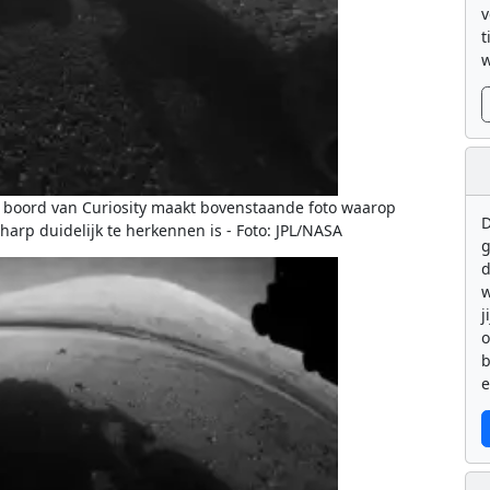
v
t
w
 boord van Curiosity maakt bovenstaande foto waarop
D
harp duidelijk te herkennen is - Foto: JPL/NASA
g
d
w
j
b
e