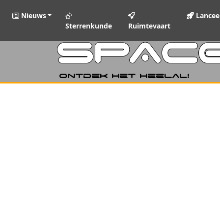
Nieuws
Lancee
Sterrenkunde
Ruimtevaart
SPAC
Ontdek het heelal!