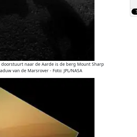
ty doorstuurt naar de Aarde is de berg Mount Sharp
chaduw van de Marsrover - Foto: JPL/NASA