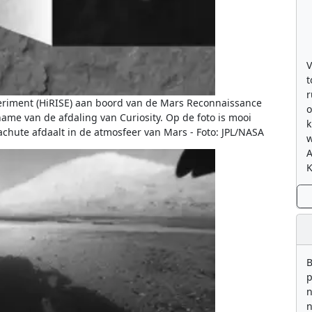
V
t
r
eriment (HiRISE) aan boord van de Mars Reconnaissance
o
me van de afdaling van Curiosity. Op de foto is mooi
k
achute afdaalt in de atmosfeer van Mars - Foto: JPL/NASA
w
K
B
p
n
n