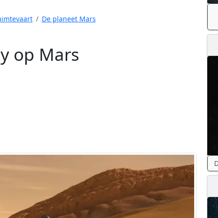
imtevaart
De planeet Mars
ty op Mars
D