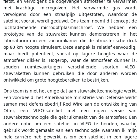
fietst, en vervolgens de opgevangen atmosfeer te verwarmen
met krachtige microgolven. Het verwarmde gas wordt
vervolgens door een straalpijp uitgestoten, waardoor de
satelliet vooruit wordt geduwd. Ons team noemt dit concept de
luchtademende microgolfplasmaschroef. We hebben een
prototype van de stuwraket kunnen demonstreren in het
laboratorium in een vacuümkamer die de atmosferische druk
op 80 km hoogte simuleert. Deze aanpak is relatief eenvoudig,
maar biedt potentieel, vooral op lagere hoogtes waar de
atmosfeer dikker is. Hogerop, waar de atmosfeer dunner is,
zouden ruimtevaartuigen verschillende soorten VLEO-
stuwraketten kunnen gebruiken die door anderen worden
ontwikkeld om grote hoogtebereiken te bestrijken.
Ons team is niet het enige dat aan stuwrakettechnologie werkt.
Een voorbeeld: het Amerikaanse ministerie van Defensie werkt
samen met defensiebedrijf Red Wire aan de ontwikkeling van
Otter, een VLEO-satelliet met een eigen versie van
stuwrakettechnologie die gebruikmaakt van de atmosfeer. Een
andere optie om een satelliet in VLEO te houden, waarbij
gebruik wordt gemaakt van een technologie waaraan ik mijn
hele carrière heb gewerkt, is om een satelliet in een lagere