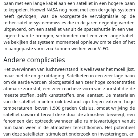
baan met een lange kabel aan een satelliet in een hogere baan
te koppelen. Hoewel NASA nog nooit met een dergelijk systeem
heeft gevlogen, was de voorgestelde vervolgmissie op de
tether-satellietsysteemmissies die in de jaren negentig werden
uitgevoerd, om een satelliet vanuit de spaceshuttle in een veel
lagere baan te brengen, verbonden met een zeer lange kabel.
We bekijken dat systeem momenteel opnieuw om te zien of het
in aangepaste vorm zou kunnen werken voor VLEO.
Andere complicaties
Het overwinnen van luchtweerstand is weliswaar het moeilijkst,
maar niet de enige uitdaging. Satellieten in een zeer lage baan
om de aarde worden blootgesteld aan zeer hoge concentraties
atomaire zuurstof, een zeer reactieve vorm van zuurstof die de
meeste stoffen, zelfs kunststoffen, snel aantast. De materialen
van de satelliet moeten ook bestand zijn tegen extreem hoge
temperaturen, boven 1.500 graden Celsius, omdat wrijving de
satelliet opwarmt terwijl deze door de atmosfeer beweegt, een
fenomeen dat optreedt wanneer alle ruimtevaartuigen vanuit
hun baan weer in de atmosfeer terechtkomen. Het potentieel
van deze satellieten stimuleert onderzoek en investeringen, en