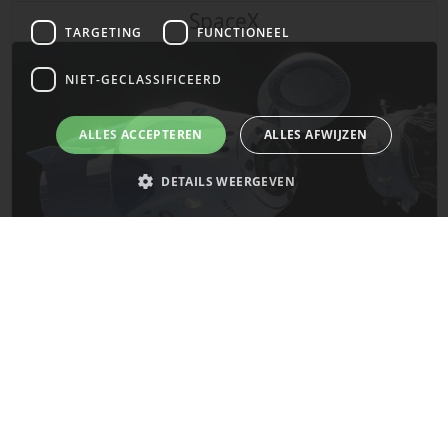
SpaceX
TARGETING
FUNCTIONEEL
NIET-GECLASSIFICEERD
ALLES ACCEPTEREN
ALLES AFWIJZEN
DETAILS WEERGEVEN
Strikt noodzakelijk
Prestatie
Targeting
Functioneel
Niet-geclassificeerd
De laatste updates van SpaceX!
Strikt noodzakelijke cookies maken de kernfunctionaliteiten van de
website mogelijk, zoals gebruikersaanmelding en accountbeheer. De
Mars
website kan niet goed worden gebruikt zonder de strikt noodzakelijke
cookies.
Naam
Provider
/
Domein
Vervaldatum
__cf_bm
29 minuten
Cloudflare Inc.