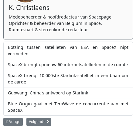
K. Christiaens
Medebeheerder & hoofdredacteur van Spacepage.
Oprichter & beheerder van Belgium in Space.
Ruimtevaart & sterrenkunde redacteur.
Botsing tussen satellieten van ESA en SpaceX nipt
vermeden
SpaceX brengt opnieuw 60 internetsatellieten in de ruimte
SpaceX brengt 10.000ste Starlink-satelliet in een baan om
de aarde
Guowang: China’s antwoord op Starlink
Blue Origin gaat met TeraWave de concurrentie aan met
SpaceX
Vorig artikel: Cyberdieven hebben de Europese ruimtevaartorganisatie ES
Volgende artikel: NASA-ruimtevaartuigen waren drie jaar lan
Vorige
Volgende