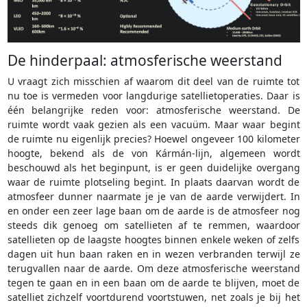
De hinderpaal: atmosferische weerstand
U vraagt zich misschien af waarom dit deel van de ruimte tot
nu toe is vermeden voor langdurige satellietoperaties. Daar is
één belangrijke reden voor: atmosferische weerstand. De
ruimte wordt vaak gezien als een vacuüm. Maar waar begint
de ruimte nu eigenlijk precies? Hoewel ongeveer 100 kilometer
hoogte, bekend als de von Kármán-lijn, algemeen wordt
beschouwd als het beginpunt, is er geen duidelijke overgang
waar de ruimte plotseling begint. In plaats daarvan wordt de
atmosfeer dunner naarmate je je van de aarde verwijdert. In
en onder een zeer lage baan om de aarde is de atmosfeer nog
steeds dik genoeg om satellieten af te remmen, waardoor
satellieten op de laagste hoogtes binnen enkele weken of zelfs
dagen uit hun baan raken en in wezen verbranden terwijl ze
terugvallen naar de aarde. Om deze atmosferische weerstand
tegen te gaan en in een baan om de aarde te blijven, moet de
satelliet zichzelf voortdurend voortstuwen, net zoals je bij het