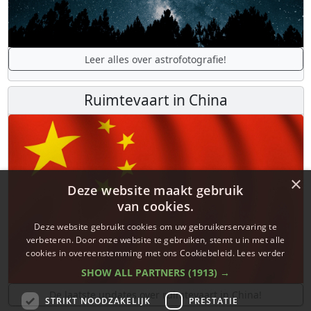
Leer alles over astrofotografie!
Ruimtevaart in China
×
Deze website maakt gebruik
van cookies.
Deze website gebruikt cookies om uw gebruikerservaring te
verbeteren. Door onze website te gebruiken, stemt u in met alle
cookies in overeenstemming met ons Cookiebeleid.
Lees verder
SHOW ALL PARTNERS
(1913) →
De laatste updates over ruimtevaart in China!
STRIKT NOODZAKELIJK
PRESTATIE