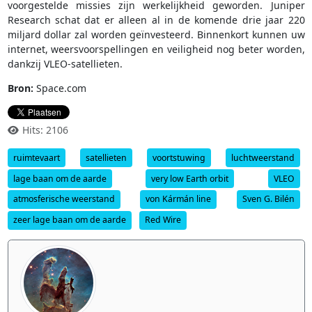
voorgestelde missies zijn werkelijkheid geworden. Juniper
Research schat dat er alleen al in de komende drie jaar 220
miljard dollar zal worden geïnvesteerd. Binnenkort kunnen uw
internet, weersvoorspellingen en veiligheid nog beter worden,
dankzij VLEO-satellieten.
Bron:
Space.com
Hits: 2106
ruimtevaart
satellieten
voortstuwing
luchtweerstand
lage baan om de aarde
very low Earth orbit
VLEO
atmosferische weerstand
von Kármán line
Sven G. Bilén
zeer lage baan om de aarde
Red Wire