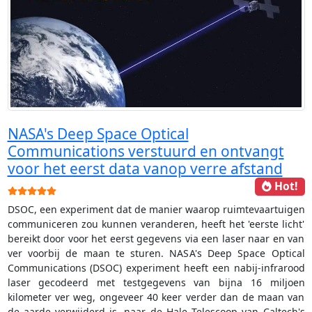
NASA's Deep Space Optical
Communications verstuurd en ontvangt
voor het eerst data vanop verre afstand
Hot!
Gebruikerswaardering:
5
/
5
DSOC, een experiment dat de manier waarop ruimtevaartuigen
communiceren zou kunnen veranderen, heeft het 'eerste licht'
bereikt door voor het eerst gegevens via een laser naar en van
ver voorbij de maan te sturen. NASA's Deep Space Optical
Communications (DSOC) experiment heeft een nabij-infrarood
laser gecodeerd met testgegevens van bijna 16 miljoen
kilometer ver weg, ongeveer 40 keer verder dan de maan van
de aarde verwijderd is, naar de Hale Telescoop van Caltech's