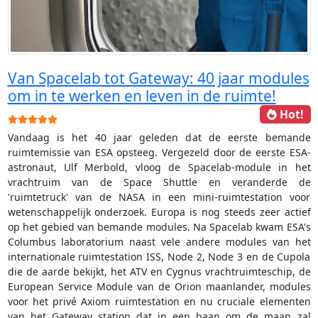
Van Spacelab tot Gateway: 40 jaar modules
om in te werken en leven in de ruimte!
Hot!
Gebruikerswaardering:
5
/
5
Vandaag is het 40 jaar geleden dat de eerste bemande
ruimtemissie van ESA opsteeg. Vergezeld door de eerste ESA-
astronaut, Ulf Merbold, vloog de Spacelab-module in het
vrachtruim van de Space Shuttle en veranderde de
'ruimtetruck' van de NASA in een mini-ruimtestation voor
wetenschappelijk onderzoek. Europa is nog steeds zeer actief
op het gebied van bemande modules. Na Spacelab kwam ESA's
Columbus laboratorium naast vele andere modules van het
internationale ruimtestation ISS, Node 2, Node 3 en de Cupola
die de aarde bekijkt, het ATV en Cygnus vrachtruimteschip, de
European Service Module van de Orion maanlander, modules
voor het privé Axiom ruimtestation en nu cruciale elementen
van het Gateway station dat in een baan om de maan zal