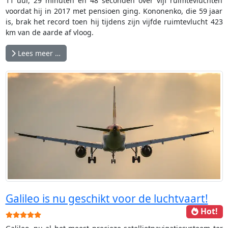
11 uur, 29 minuten en 48 seconden over vijf ruimtevluchten
voordat hij in 2017 met pensioen ging. Kononenko, die 59 jaar
is, brak het record toen hij tijdens zijn vijfde ruimtevlucht 423
km van de aarde af vloog.
Lees meer …
Galileo is nu geschikt voor de luchtvaart!
Hot!
Gebruikerswaardering:
5
/
5