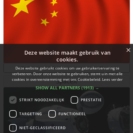
×
Deze website maakt gebruik van
cookies.
De laatste updates over ruimtevaart in China!
Deze website gebruikt cookies om uw gebruikerservaring te
verbeteren. Door onze website te gebruiken, stemt u in met alle
cookies in overeenstemming met ons Cookiebeleid.
Lees verder
SpaceX
SHOW ALL PARTNERS
(1913) →
STRIKT NOODZAKELIJK
PRESTATIE
TARGETING
FUNCTIONEEL
NIET-GECLASSIFICEERD