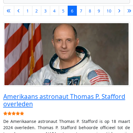
1
2
3
4
5
6
7
8
9
10
Pagina 6 van 15
Amerikaans astronaut Thomas P. Stafford
overleden
Gebruikerswaardering:
5
/
5
De Amerikaanse astronaut Thomas P. Stafford is op 18 maart
2024 overleden. Thomas P. Stafford behoorde officieel tot de