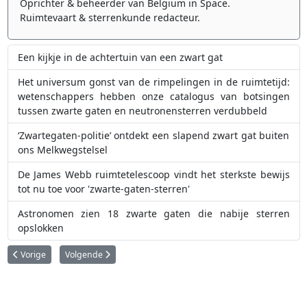
Oprichter & beheerder van Belgium in Space.
Ruimtevaart & sterrenkunde redacteur.
Een kijkje in de achtertuin van een zwart gat
Het universum gonst van de rimpelingen in de ruimtetijd:
wetenschappers hebben onze catalogus van botsingen
tussen zwarte gaten en neutronensterren verdubbeld
‘Zwartegaten-politie’ ontdekt een slapend zwart gat buiten
ons Melkwegstelsel
De James Webb ruimtetelescoop vindt het sterkste bewijs
tot nu toe voor 'zwarte-gaten-sterren'
Astronomen zien 18 zwarte gaten die nabije sterren
opslokken
Vorig artikel: ESA’s Euclid fotografereert het drukke hart van de Melkweg
Volgende artikel: Een fonkelende pulsar onthult onzichtbare 
Vorige
Volgende