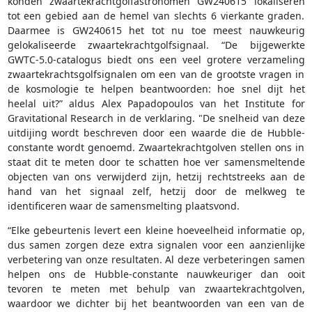
konden zwaartekrachtgolfastronomen GW240615 lokaliseren
tot een gebied aan de hemel van slechts 6 vierkante graden.
Daarmee is GW240615 het tot nu toe meest nauwkeurig
gelokaliseerde zwaartekrachtgolfsignaal. “De bijgewerkte
GWTC-5.0-catalogus biedt ons een veel grotere verzameling
zwaartekrachtsgolfsignalen om een van de grootste vragen in
de kosmologie te helpen beantwoorden: hoe snel dijt het
heelal uit?” aldus Alex Papadopoulos van het Institute for
Gravitational Research in de verklaring. "De snelheid van deze
uitdijing wordt beschreven door een waarde die de Hubble-
constante wordt genoemd. Zwaartekrachtgolven stellen ons in
staat dit te meten door te schatten hoe ver samensmeltende
objecten van ons verwijderd zijn, hetzij rechtstreeks aan de
hand van het signaal zelf, hetzij door de melkweg te
identificeren waar de samensmelting plaatsvond.
“Elke gebeurtenis levert een kleine hoeveelheid informatie op,
dus samen zorgen deze extra signalen voor een aanzienlijke
verbetering van onze resultaten. Al deze verbeteringen samen
helpen ons de Hubble-constante nauwkeuriger dan ooit
tevoren te meten met behulp van zwaartekrachtgolven,
waardoor we dichter bij het beantwoorden van een van de