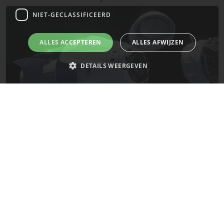
NIET-GECLASSIFICEERD
ALLES ACCEPTEREN
ALLES AFWIJZEN
DETAILS WEERGEVEN
Strikt noodzakelijk
Prestatie
Targeting
Functioneel
Niet-geclassificeerd
De laatste updates van SpaceX!
Strikt noodzakelijke cookies maken de kernfunctionaliteiten van de
website mogelijk, zoals gebruikersaanmelding en accountbeheer. De
website kan niet goed worden gebruikt zonder de strikt noodzakelijke
Mars
cookies.
Naam
Provider
/
Domein
Vervaldatum
__cf_bm
29 minuten
Cloudflare Inc.
58 seconden
.x.com