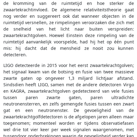
de kromming van de ruimtetijd en hoe sterker de
zwaartekrachtinvloed. De algemene relativiteitstheorie gaat
nog verder en suggereert ook dat wanneer objecten in de
ruimtetijd versnellen, ze rimpelingen veroorzaken die zich met
de snelheid van het licht naar buiten verspreiden:
zwaartekrachtgolven. Hoewel Einstein deze rimpeling van de
ruimtetijd aanvankelijk voorspelde, had hij het op één punt
mis: hij dacht dat de mensheid ze nooit zou kunnen
detecteren.
LIGO detecteerde in 2015 voor het eerst zwaartekrachtgolven;
het signaal kwam van de botsing en fusie van twee massieve
zwarte gaten op ongeveer 1,3 miljard lichtjaar afstand.
Sindsdien heeft LIGO, samen met de andere detectoren Virgo
en KAGRA, zwaartekrachtgolven gedetecteerd van vele fusies
tussen paren zwarte gaten, paren ultradichte
neutronensterren, en zelfs gemengde fusies tussen een zwart
gat en een neutronenster. De gevoeligheid van de
zwaartekrachtgolfdetectoren is de afgelopen jaren alleen maar
toegenomen; momenteel worden er tijdens observatiefasen
wel drie tot vier keer per week signalen waargenomen, met
tussendoor onderbrekingen waarin de gevoeligheid verder kan