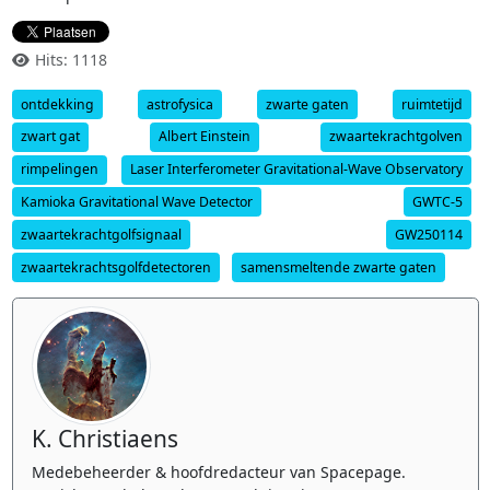
Hits: 1118
ontdekking
astrofysica
zwarte gaten
ruimtetijd
zwart gat
Albert Einstein
zwaartekrachtgolven
rimpelingen
Laser Interferometer Gravitational-Wave Observatory
Kamioka Gravitational Wave Detector
GWTC-5
zwaartekrachtgolfsignaal
GW250114
zwaartekrachtsgolfdetectoren
samensmeltende zwarte gaten
K. Christiaens
Medebeheerder & hoofdredacteur van Spacepage.