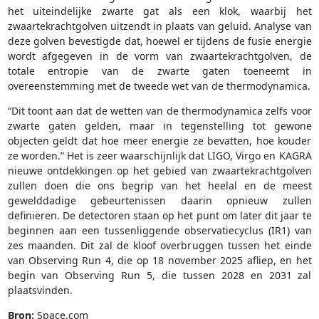
het uiteindelijke zwarte gat als een klok, waarbij het
zwaartekrachtgolven uitzendt in plaats van geluid. Analyse van
deze golven bevestigde dat, hoewel er tijdens de fusie energie
wordt afgegeven in de vorm van zwaartekrachtgolven, de
totale entropie van de zwarte gaten toeneemt in
overeenstemming met de tweede wet van de thermodynamica.
“Dit toont aan dat de wetten van de thermodynamica zelfs voor
zwarte gaten gelden, maar in tegenstelling tot gewone
objecten geldt dat hoe meer energie ze bevatten, hoe kouder
ze worden.” Het is zeer waarschijnlijk dat LIGO, Virgo en KAGRA
nieuwe ontdekkingen op het gebied van zwaartekrachtgolven
zullen doen die ons begrip van het heelal en de meest
gewelddadige gebeurtenissen daarin opnieuw zullen
definiëren. De detectoren staan op het punt om later dit jaar te
beginnen aan een tussenliggende observatiecyclus (IR1) van
zes maanden. Dit zal de kloof overbruggen tussen het einde
van Observing Run 4, die op 18 november 2025 afliep, en het
begin van Observing Run 5, die tussen 2028 en 2031 zal
plaatsvinden.
Bron:
Space.com