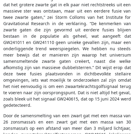
dat het grotere zwarte gat in elk paar niet rechtstreeks uit een
massieve ster was ontstaan, maar uit een eerdere fusie van
twee zwarte gaten,” zei Storm Colloms van het Institute for
Gravitational Research in de verklaring. “De kenmerken van
zwarte gaten die zijn gevormd uit eerdere fusies blijven
bestaan in de populatie als geheel, wat aangeeft dat
GW241011 en GW241110 geen unieke gevallen zijn, maar een
onderliggende trend weerspiegelen. We hebben nu steeds
meer bewijs dat er manieren zijn waarop het universum
samensmeltende zwarte gaten creëert, naast die welke
afkomstig zijn van massieve dubbelsterren.” Dit wijst erop dat
deze twee fusies plaatsvonden in dichtbevolkte stellaire
omgevingen, iets wat moeilijk te onderzoeken zal zijn omdat
het niet eenvoudig is om een zwaartekrachtsgolfsignaal terug
te voeren naar zijn oorsprongspunt. Dat is niet altijd het geval,
zoals bleek uit het signaal GW240615, dat op 15 juni 2024 werd
gedetecteerd.
Door de samensmelting van een zwart gat met een massa van
26 zonsmassa’s en een zwart gat met een massa van 30
zonsmassa’s op een afstand van meer dan 3 miljard lichtjaar,