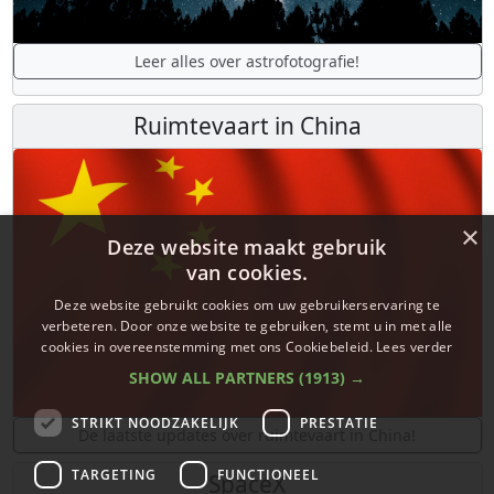
Leer alles over astrofotografie!
Ruimtevaart in China
×
Deze website maakt gebruik
van cookies.
Deze website gebruikt cookies om uw gebruikerservaring te
verbeteren. Door onze website te gebruiken, stemt u in met alle
cookies in overeenstemming met ons Cookiebeleid.
Lees verder
SHOW ALL PARTNERS
(1913) →
STRIKT NOODZAKELIJK
PRESTATIE
De laatste updates over ruimtevaart in China!
TARGETING
FUNCTIONEEL
SpaceX