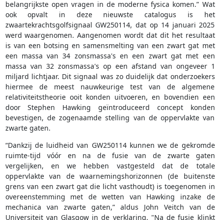
belangrijkste open vragen in de moderne fysica komen.” Wat
ook opvalt in deze nieuwste catalogus is het
zwaartekrachtsgolfsignaal GW250114, dat op 14 januari 2025
werd waargenomen. Aangenomen wordt dat dit het resultaat
is van een botsing en samensmelting van een zwart gat met
een massa van 34 zonsmassa's en een zwart gat met een
massa van 32 zonsmassa's op een afstand van ongeveer 1
miljard lichtjaar. Dit signaal was zo duidelijk dat onderzoekers
hiermee de meest nauwkeurige test van de algemene
relativiteitstheorie ooit konden uitvoeren, en bovendien een
door Stephen Hawking geïntroduceerd concept konden
bevestigen, de zogenaamde stelling van de oppervlakte van
zwarte gaten.
“Dankzij de luidheid van GW250114 kunnen we de gekromde
ruimte-tijd vóór en na de fusie van de zwarte gaten
vergelijken, en we hebben vastgesteld dat de totale
oppervlakte van de waarnemingshorizonnen (de buitenste
grens van een zwart gat die licht vasthoudt) is toegenomen in
overeenstemming met de wetten van Hawking inzake de
mechanica van zwarte gaten,” aldus John Veitch van de
Universiteit van Glasgow in de verklaring. "Na de fusie klinkt