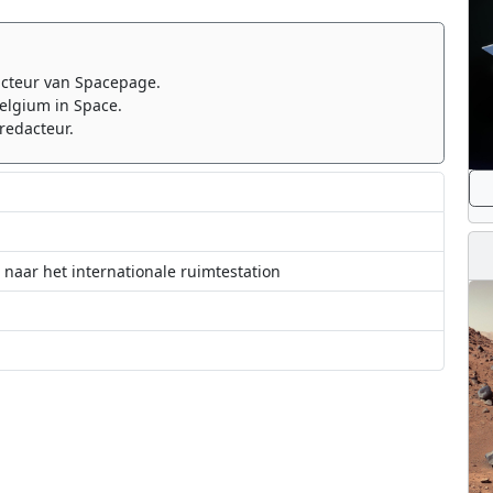
cteur van Spacepage.
elgium in Space.
redacteur.
naar het internationale ruimtestation
nternationale ruimtestation ISS en kan nog steeds groeien op aarde
ronaut keert op zijn 70ste verjaardag terug naar de aarde