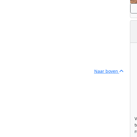
Naar boven
V
t
r