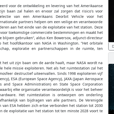
eerd voor de ontwikkeling en levering van het Amerikaanse
zijn baan zal halen en ervoor zal zorgen dat risico's voor
lectie van een Amerikaans Deorbit Vehicle voor het
ternationale partners helpen om een veilige en verantwoorde
ren aan het einde van de exploitatie van het station. Deze
A voor toekomstige commerciële bestemmingen en maakt het
e blijven gebruiken“, aldus Ken Bowersox, adjunct-directeur
p het hoofdkantoor van NASA in Washington. ”Het orbitale
D
schap, exploratie en partnerschappen in de ruimte, ten
at het uit zijn baan om de aarde haalt, maar NASA wordt na
 hele missie exploiteren. Net als het ruimtestation zal het
osfeer destructief uiteenvallen. Sinds 1998 exploiteren vijf
ency), ESA (European Space Agency), JAXA (Japan Aerospace
cs and Space Administration) en State Space Corporation
waarbij elke organisatie verantwoordelijk is voor het beheer
ardware. Het ruimtestation is ontworpen om onderling
 afhankelijk van bijdragen van alle partners. De Verenigde
 van ESA hebben zich ertoe verbonden het station tot 2030
n de exploitatie van het station tot ten minste 2028 voort te