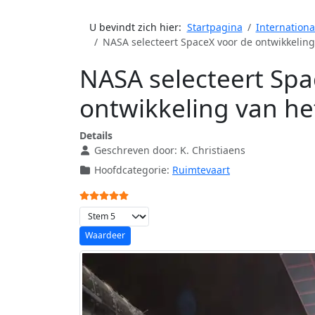
U bevindt zich hier:
Startpagina
Internationa
NASA selecteert SpaceX voor de ontwikkeling
NASA selecteert Spa
ontwikkeling van he
Details
Geschreven door:
K. Christiaens
Hoofdcategorie:
Ruimtevaart
Gebruikerswaardering:
5
/
5
Voeg waardering toe