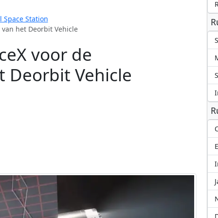
l Space Station
R
 van het Deorbit Vehicle
S
ceX voor de
t Deorbit Vehicle
S
I
R
C
I
J
N
D