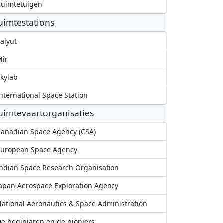
Ruimtetuigen
uimtestations
alyut
Mir
kylab
nternational Space Station
uimtevaartorganisaties
anadian Space Agency (CSA)
European Space Agency
ndian Space Research Organisation
apan Aerospace Exploration Agency
ational Aeronautics & Space Administration
e beginjaren en de pioniers