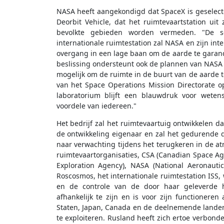
NASA heeft aangekondigd dat SpaceX is geselect
Deorbit Vehicle, dat het ruimtevaartstation uit 
bevolkte gebieden worden vermeden. "De se
internationale ruimtestation zal NASA en zijn in
overgang in een lage baan om de aarde te garande
beslissing ondersteunt ook de plannen van NAS
mogelijk om de ruimte in de buurt van de aarde t
van het Space Operations Mission Directorate o
laboratorium blijft een blauwdruk voor weten
voordele van iedereen."
Het bedrijf zal het ruimtevaartuig ontwikkelen d
de ontwikkeling eigenaar en zal het gedurende de
naar verwachting tijdens het terugkeren in de atm
ruimtevaartorganisaties, CSA (Canadian Space Ag
Exploration Agency), NASA (National Aeronauti
Roscosmos, het internationale ruimtestation ISS, 
en de controle van de door haar geleverde h
afhankelijk te zijn en is voor zijn functioneren
Staten, Japan, Canada en de deelnemende landen
te exploiteren. Rusland heeft zich ertoe verbonde