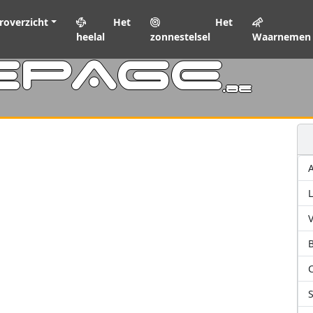
roverzicht
Het
Het
heelal
zonnestelsel
Waarnemen
EPAGE
.be
L
V
C
S