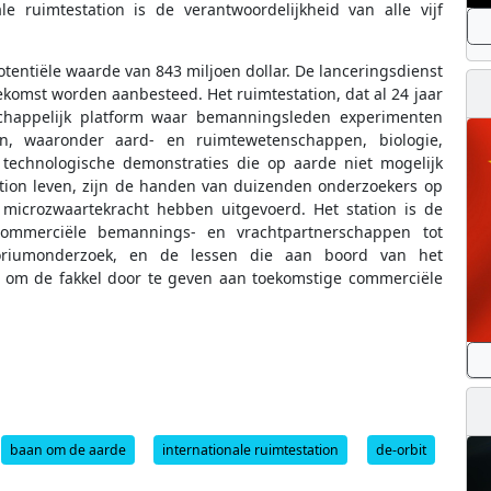
le ruimtestation is de verantwoordelijkheid van alle vijf
otentiële waarde van 843 miljoen dollar. De lanceringsdienst
ekomst worden aanbesteed. Het ruimtestation, dat al 24 jaar
chappelijk platform waar bemanningsleden experimenten
en, waaronder aard- en ruimtewetenschappen, biologie,
 technologische demonstraties die op aarde niet mogelijk
tion leven, zijn de handen van duizenden onderzoekers op
microzwaartekracht hebben uitgevoerd. Het station is de
commerciële bemannings- en vrachtpartnerschappen tot
toriumonderzoek, en de lessen die aan boord van het
en om de fakkel door te geven aan toekomstige commerciële
baan om de aarde
internationale ruimtestation
de-orbit