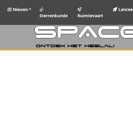
Nieuws
Lancee
Sterrenkunde
Ruimtevaart
SPAC
Ontdek het heelal!