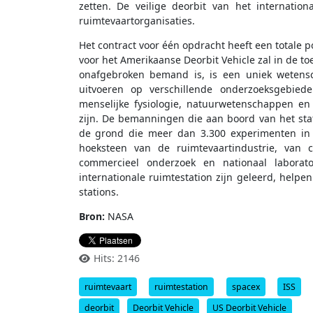
zetten. De veilige deorbit van het internationa
ruimtevaartorganisaties.
Het contract voor één opdracht heeft een totale p
voor het Amerikaanse Deorbit Vehicle zal in de to
onafgebroken bemand is, is een uniek wetens
uitvoeren op verschillende onderzoeksgebied
menselijke fysiologie, natuurwetenschappen en
zijn. De bemanningen die aan boord van het sta
de grond die meer dan 3.300 experimenten in 
hoeksteen van de ruimtevaartindustrie, van 
commercieel onderzoek en nationaal labora
internationale ruimtestation zijn geleerd, help
stations.
Bron:
NASA
Hits: 2146
ruimtevaart
ruimtestation
spacex
ISS
deorbit
Deorbit Vehicle
US Deorbit Vehicle