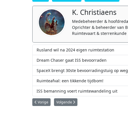
K. Christiaens
Medebeheerder & hoofdreda
Oprichter & beheerder van B
Ruimtevaart & sterrenkunde 
Rusland wil na 2024 eigen ruimtestation
Dream Chaser gaat ISS bevoorraden
SpaceX brengt 30ste bevoorradingstuig op weg 
Ruimteafval: een tikkende tijdbom!
ISS bemanning voert ruimtewandeling uit
Vorig artikel: Mos overleeft negen maanden buiten het i
Volgende artikel: NASA's oudste actieve ast
Vorige
Volgende