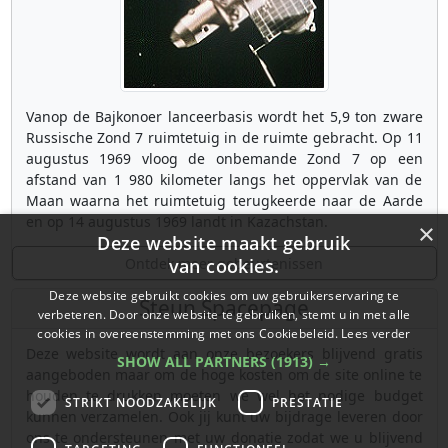
Vanop de Bajkonoer lanceerbasis wordt het 5,9 ton zware
Russische Zond 7 ruimtetuig in de ruimte gebracht. Op 11
augustus 1969 vloog de onbemande Zond 7 op een
afstand van 1 980 kilometer langs het oppervlak van de
Maan waarna het ruimtetuig terugkeerde naar de Aarde
en op 14 augustus 1969 landt in Kazachstan.
×
Deze website maakt gebruik
Ontdek meer gebeurtenissen
van cookies.
Deze website gebruikt cookies om uw gebruikerservaring te
Steun Spacepage
verbeteren. Door onze website te gebruiken, stemt u in met alle
cookies in overeenstemming met ons Cookiebeleid.
Lees verder
Deze website wordt aan onze bezoekers blijvend gratis
SHOW ALL PARTNERS
(1913) →
aangeboden maar om de hoge kosten om de site online te
houden te drukken moeten we wel het nodige budget
STRIKT NOODZAKELIJK
PRESTATIE
kunnen verzamelen. Ook jij kunt uw bijdrage leveren door
ons te ondersteunen met uw donatie zodat we u blijvend