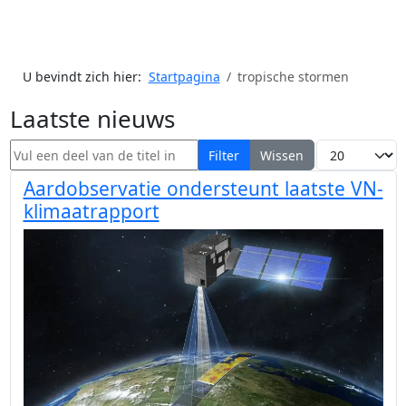
U bevindt zich hier:
Startpagina
tropische stormen
Laatste nieuws
Vul een deel van de titel in
Toon #
Filter
Wissen
Aardobservatie ondersteunt laatste VN-
klimaatrapport