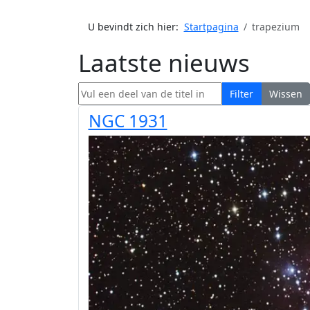
U bevindt zich hier:
Startpagina
trapezium
Laatste nieuws
Vul een deel van de titel in
Filter
Wissen
NGC 1931