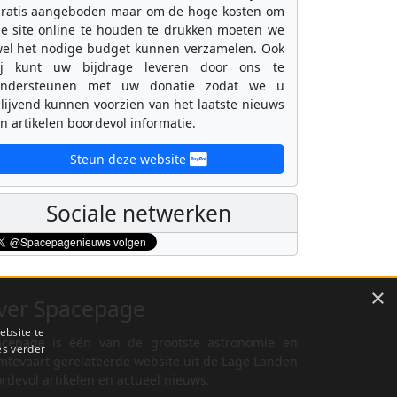
ratis aangeboden maar om de hoge kosten om
e site online te houden te drukken moeten we
el het nodige budget kunnen verzamelen. Ook
ij kunt uw bijdrage leveren door ons te
ondersteunen met uw donatie zodat we u
lijvend kunnen voorzien van het laatste nieuws
n artikelen boordevol informatie.
Steun deze website
Sociale netwerken
×
ver Spacepage
ebsite te
cepage is één van de grootste astronomie en
es verder
mtevaart gerelateerde website uit de Lage Landen
rdevol artikelen en actueel nieuws.