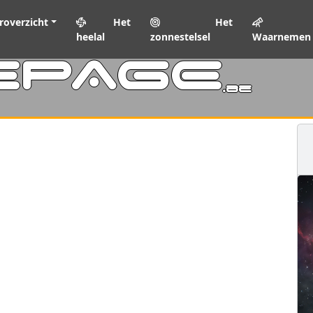
roverzicht
Het
Het
heelal
zonnestelsel
Waarnemen
EPAGE
.be