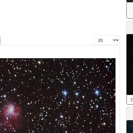
Toon #
D