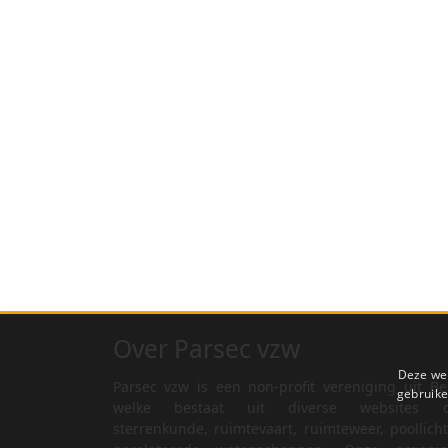
Over Parsec vzw
Deze web
Parsec vzw is een non-profit vereniging uit Be
gebruike
welke bestaat uit diverse websites o
sterrenkunde, ruimtevaart, ruimteweer, poollich