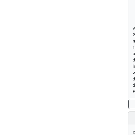
V
G
m
r
o
d
i
w
d
d
F
D