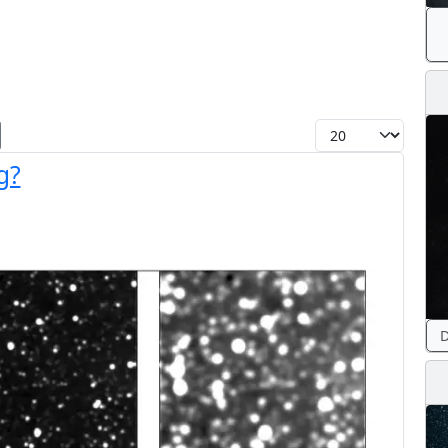
Toon #
g?
D