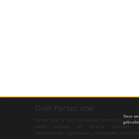
Over Parsec vzw
Deze web
Parsec vzw is een non-profit vereniging uit Be
gebruike
welke bestaat uit diverse websites o
sterrenkunde, ruimtevaart, ruimteweer, poollich