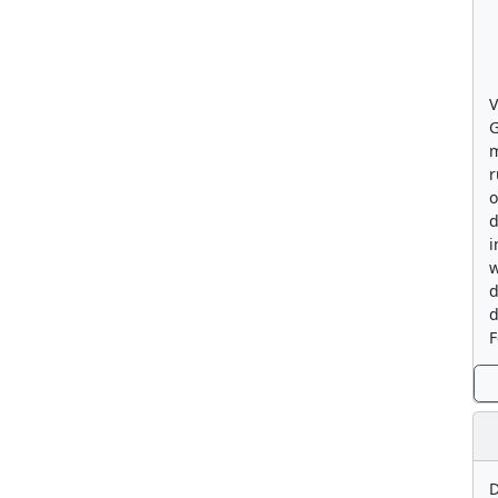
V
G
m
r
o
d
i
w
d
d
F
D