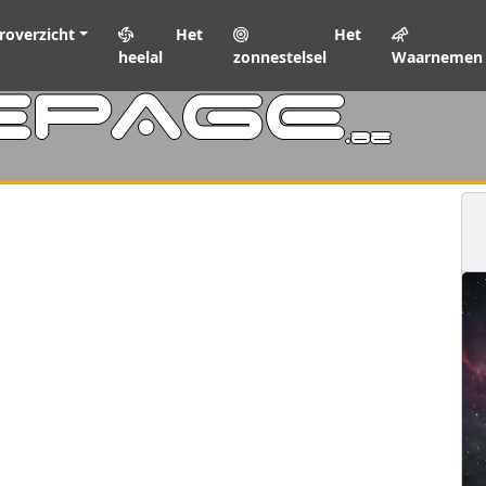
roverzicht
Het
Het
heelal
zonnestelsel
Waarnemen
EPAGE
.be