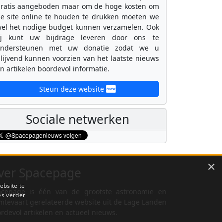
ratis aangeboden maar om de hoge kosten om
e site online te houden te drukken moeten we
el het nodige budget kunnen verzamelen. Ook
ij kunt uw bijdrage leveren door ons te
ondersteunen met uw donatie zodat we u
lijvend kunnen voorzien van het laatste nieuws
n artikelen boordevol informatie.
Steun deze website
Sociale netwerken
×
ver Spacepage
ebsite te
cepage is één van de grootste astronomie en
es verder
mtevaart gerelateerde website uit de Lage Landen
rdevol artikelen en actueel nieuws.