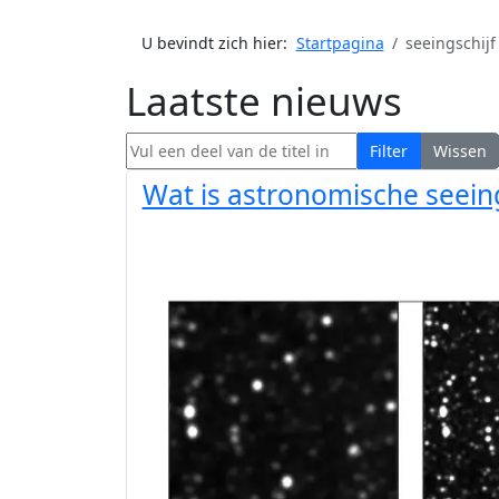
U bevindt zich hier:
Startpagina
seeingschijf
Laatste nieuws
Vul een deel van de titel in
Filter
Wissen
Wat is astronomische seein