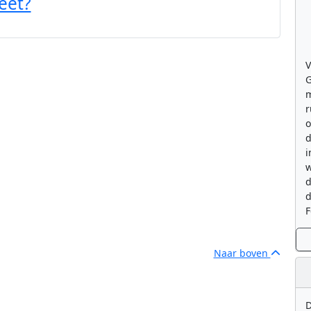
eet?
V
G
m
r
o
d
i
w
d
d
F
Naar boven
D