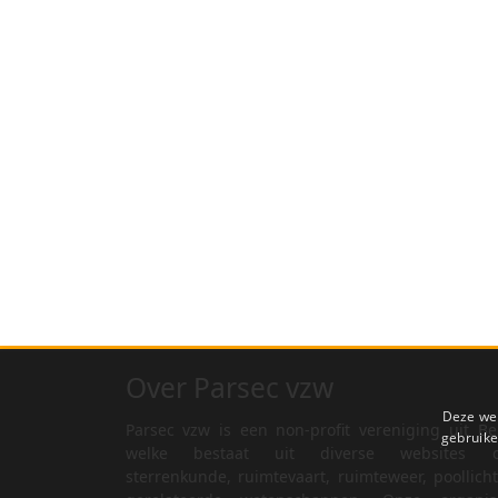
Over Parsec vzw
Deze web
Parsec vzw is een non-profit vereniging uit Be
gebruike
welke bestaat uit diverse websites o
sterrenkunde, ruimtevaart, ruimteweer, poollich