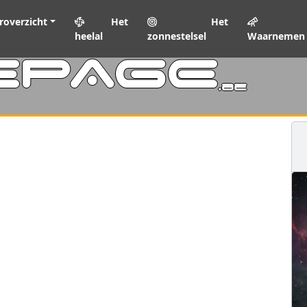
roverzicht
Het
Het
heelal
zonnestelsel
Waarnemen
EPAGE
.be