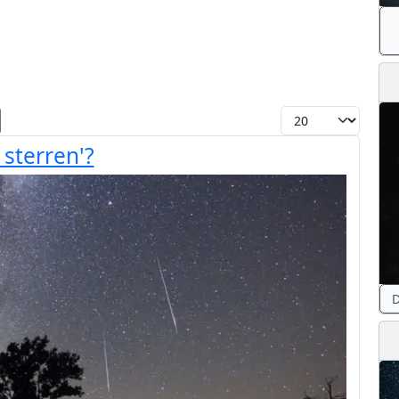
Toon #
 sterren'?
D