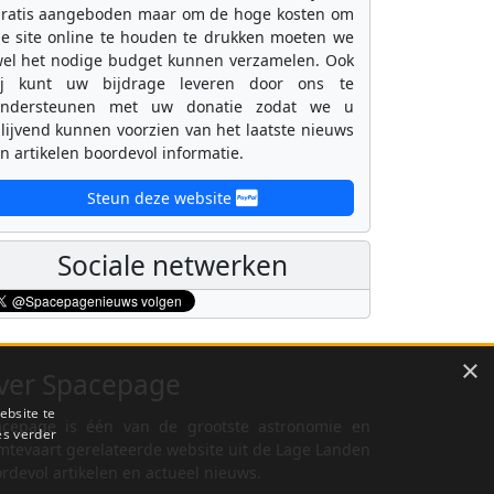
ratis aangeboden maar om de hoge kosten om
e site online te houden te drukken moeten we
el het nodige budget kunnen verzamelen. Ook
ij kunt uw bijdrage leveren door ons te
ondersteunen met uw donatie zodat we u
lijvend kunnen voorzien van het laatste nieuws
n artikelen boordevol informatie.
Steun deze website
Sociale netwerken
×
ver Spacepage
ebsite te
cepage is één van de grootste astronomie en
es verder
mtevaart gerelateerde website uit de Lage Landen
rdevol artikelen en actueel nieuws.