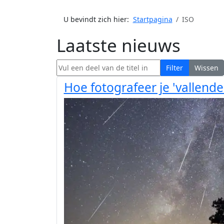
U bevindt zich hier:
Startpagina
ISO
Laatste nieuws
Vul een deel van de titel in
Filter
Wissen
Hoe fotografeer je 'vallende