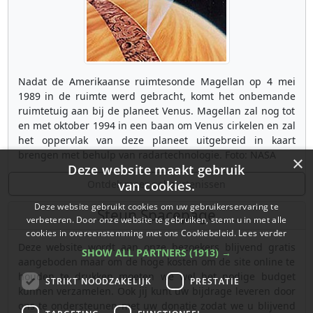
Nadat de Amerikaanse ruimtesonde Magellan op 4 mei
1989 in de ruimte werd gebracht, komt het onbemande
ruimtetuig aan bij de planeet Venus. Magellan zal nog tot
en met oktober 1994 in een baan om Venus cirkelen en zal
het oppervlak van deze planeet uitgebreid in kaart
brengen met behulp van radartechnologie. Foto: NASA
×
Deze website maakt gebruik
Ontdek meer gebeurtenissen
van cookies.
Deze website gebruikt cookies om uw gebruikerservaring te
Steun Spacepage
verbeteren. Door onze website te gebruiken, stemt u in met alle
cookies in overeenstemming met ons Cookiebeleid.
Lees verder
Deze website wordt aan onze bezoekers blijvend gratis
SHOW ALL PARTNERS
(1913) →
aangeboden maar om de hoge kosten om de site online te
houden te drukken moeten we wel het nodige budget
STRIKT NOODZAKELIJK
PRESTATIE
kunnen verzamelen. Ook jij kunt uw bijdrage leveren door
ons te ondersteunen met uw donatie zodat we u blijvend