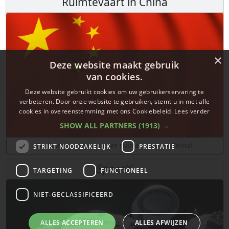
Ruimtevaart in China
×
Deze website maakt gebruik
van cookies.
Deze website gebruikt cookies om uw gebruikerservaring te
verbeteren. Door onze website te gebruiken, stemt u in met alle
cookies in overeenstemming met ons Cookiebeleid.
Lees verder
SHOW ALL PARTNERS
(1913) →
De laatste updates over ruimtevaart in China!
STRIKT NOODZAKELIJK
PRESTATIE
SpaceX
TARGETING
FUNCTIONEEL
NIET-GECLASSIFICEERD
ALLES ACCEPTEREN
ALLES AFWIJZEN