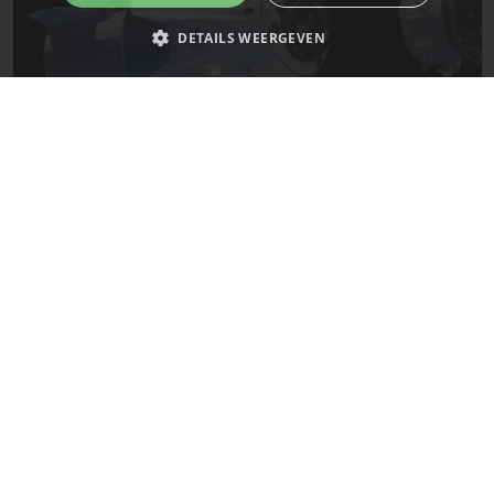
DETAILS WEERGEVEN
Strikt noodzakelijk
Prestatie
Targeting
Functioneel
Niet-geclassificeerd
De laatste updates van SpaceX!
Strikt noodzakelijke cookies maken de kernfunctionaliteiten van de
website mogelijk, zoals gebruikersaanmelding en accountbeheer. De
website kan niet goed worden gebruikt zonder de strikt noodzakelijke
Mars
cookies.
Naam
Provider
/
Domein
Vervaldatum
__cf_bm
29 minuten
Cloudflare Inc.
58 seconden
.x.com