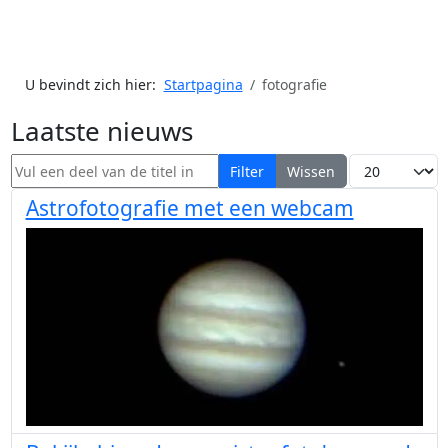
U bevindt zich hier:
Startpagina
fotografie
Laatste nieuws
Vul een deel van de titel in
Toon #
Filter
Wissen
Astrofotografie met een webcam