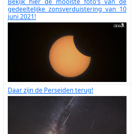
Bekijk hier de mooiste foto's van de
gedeeltelijke zonsverduistering van 10
juni 2021!
Daar zijn de Perseïden terug!